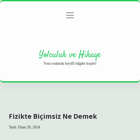
menüyü
Anasayfa
Gizlilik Politikası
Yasal Uyarı
aç
Hakkımızda
Yolculuk ve Hikaye
Yeni rotalarda keyifli bilgiler keşfet!
Fizikte Biçimsiz Ne Demek
Tarih: Ekim 28, 2024