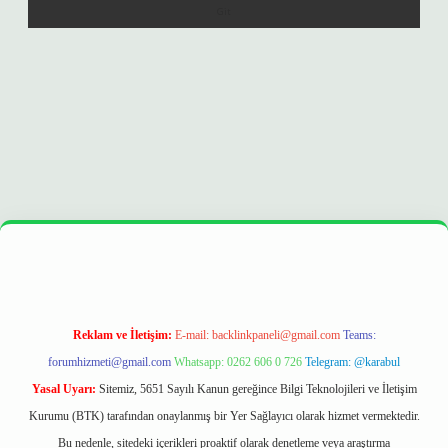
 opera bet
ilbetgir.net
betexper
https://betexpergir.net/
Reklam ve İletişim:
E-mail:
backlinkpaneli@gmail.com
Teams:
forumhizmeti@gmail.com
Whatsapp: 0262 606 0 726
Telegram: @karabul
Yasal Uyarı:
Sitemiz, 5651 Sayılı Kanun gereğince Bilgi Teknolojileri ve İletişim
Kurumu (BTK) tarafından onaylanmış bir Yer Sağlayıcı olarak hizmet vermektedir.
Bu nedenle, sitedeki içerikleri proaktif olarak denetleme veya araştırma