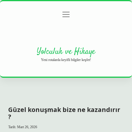
menüyü
Anasayfa
Gizlilik Politikası
Yasal Uyarı
aç
Hakkımızda
Yolculuk ve Hikaye
Yeni rotalarda keyifli bilgiler keşfet!
Güzel konuşmak bize ne kazandırır
?
Tarih: Mart 26, 2026