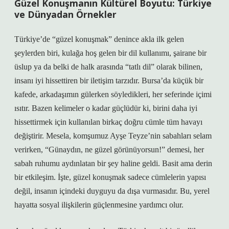
Güzel Konuşmanın Kültürel Boyutu: Türkiye
ve Dünyadan Örnekler
Türkiye’de “güzel konuşmak” denince akla ilk gelen
şeylerden biri, kulağa hoş gelen bir dil kullanımı, şairane bir
üslup ya da belki de halk arasında “tatlı dil” olarak bilinen,
insanı iyi hissettiren bir iletişim tarzıdır. Bursa’da küçük bir
kafede, arkadaşımın gülerken söyledikleri, her seferinde içimi
ısıtır. Bazen kelimeler o kadar güçlüdür ki, birini daha iyi
hissettirmek için kullanılan birkaç doğru cümle tüm havayı
değiştirir. Mesela, komşumuz Ayşe Teyze’nin sabahları selam
verirken, “Günaydın, ne güzel görünüyorsun!” demesi, her
sabah ruhumu aydınlatan bir şey haline geldi. Basit ama derin
bir etkileşim. İşte, güzel konuşmak sadece cümlelerin yapısı
değil, insanın içindeki duyguyu da dışa vurmasıdır. Bu, yerel
hayatta sosyal ilişkilerin güçlenmesine yardımcı olur.