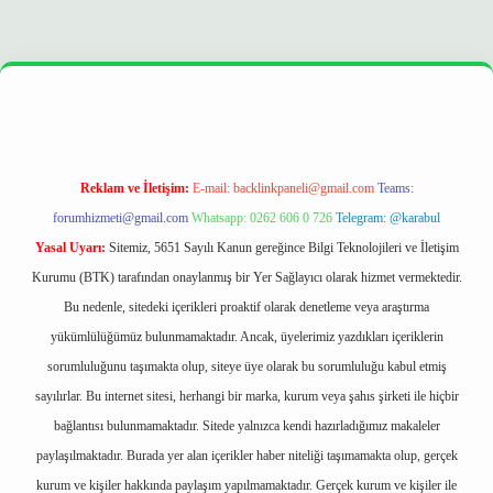
lbetgir.net
betexper
https://betexpergir.net/
Reklam ve İletişim:
E-mail:
backlinkpaneli@gmail.com
Teams:
forumhizmeti@gmail.com
Whatsapp: 0262 606 0 726
Telegram: @karabul
Yasal Uyarı:
Sitemiz, 5651 Sayılı Kanun gereğince Bilgi Teknolojileri ve İletişim
Kurumu (BTK) tarafından onaylanmış bir Yer Sağlayıcı olarak hizmet vermektedir.
Bu nedenle, sitedeki içerikleri proaktif olarak denetleme veya araştırma
yükümlülüğümüz bulunmamaktadır. Ancak, üyelerimiz yazdıkları içeriklerin
sorumluluğunu taşımakta olup, siteye üye olarak bu sorumluluğu kabul etmiş
sayılırlar. Bu internet sitesi, herhangi bir marka, kurum veya şahıs şirketi ile hiçbir
bağlantısı bulunmamaktadır. Sitede yalnızca kendi hazırladığımız makaleler
paylaşılmaktadır. Burada yer alan içerikler haber niteliği taşımamakta olup, gerçek
kurum ve kişiler hakkında paylaşım yapılmamaktadır. Gerçek kurum ve kişiler ile