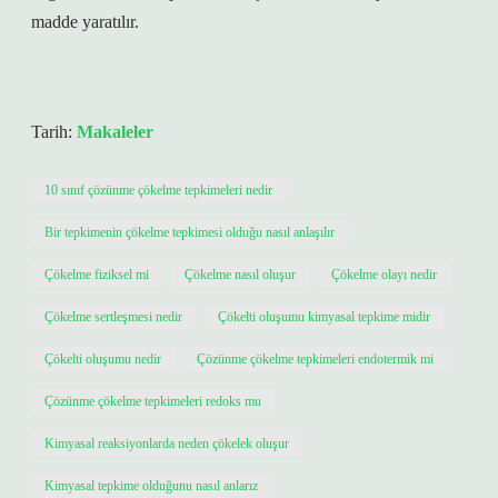
madde yaratılır.
Tarih:
Makaleler
10 sınıf çözünme çökelme tepkimeleri nedir
Bir tepkimenin çökelme tepkimesi olduğu nasıl anlaşılır
Çökelme fiziksel mi
Çökelme nasıl oluşur
Çökelme olayı nedir
Çökelme sertleşmesi nedir
Çökelti oluşumu kimyasal tepkime midir
Çökelti oluşumu nedir
Çözünme çökelme tepkimeleri endotermik mi
Çözünme çökelme tepkimeleri redoks mu
Kimyasal reaksiyonlarda neden çökelek oluşur
Kimyasal tepkime olduğunu nasıl anlarız