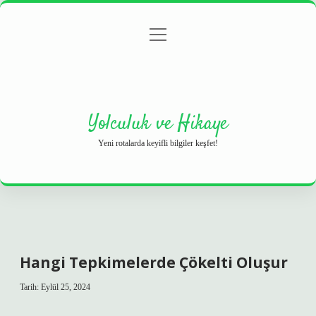
menüyü
Anasayfa
Gizlilik Politikası
Yasal Uyarı
aç
Hakkımızda
Yolculuk ve Hikaye
Yeni rotalarda keyifli bilgiler keşfet!
Hangi Tepkimelerde Çökelti Oluşur
Tarih: Eylül 25, 2024