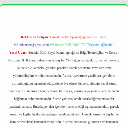
er
https://betexpergir.net/
Reklam ve İletişim:
E-mail:
backlinkpaneli@gmail.com
Teams:
forumhizmeti@gmail.com
Whatsapp: 0262 606 0 726
Telegram: @karabul
Yasal Uyarı:
Sitemiz, 5651 Sayılı Kanun gereğince Bilgi Teknolojileri ve İletişim
Kurumu (BTK) tarafından onaylanmış bir Yer Sağlayıcı olarak hizmet vermektedir.
Bu nedenle, sitedeki içerikleri proaktif olarak denetleme veya araştırma
yükümlülüğümüz bulunmamaktadır. Ancak, üyelerimiz yazdıkları içeriklerin
sorumluluğunu taşımakta olup, siteye üye olarak bu sorumluluğu kabul etmiş
sayılırlar. Bu internet sitesi, herhangi bir marka, kurum veya şahıs şirketi ile hiçbir
bağlantısı bulunmamaktadır. Sitede yalnızca kendi hazırladığımız makaleler
paylaşılmaktadır. Burada yer alan içerikler haber niteliği taşımamakta olup, gerçek
kurum ve kişiler hakkında paylaşım yapılmamaktadır. Gerçek kurum ve kişiler ile
isim benzerlikleri tamamen tesadüfidir. Sitemiz, kar amacı gütmeyen ve tamamen