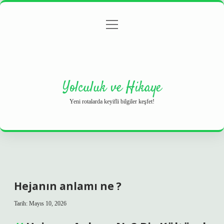
menüyü
Anasayfa
Gizlilik Politikası
Yasal Uyarı
aç
Hakkımızda
Yolculuk ve Hikaye
Yeni rotalarda keyifli bilgiler keşfet!
Hejanın anlamı ne ?
Tarih: Mayıs 10, 2026