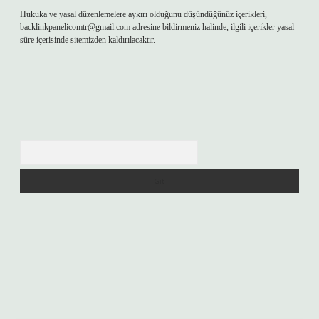
Hukuka ve yasal düzenlemelere aykırı olduğunu düşündüğünüz içerikleri,
backlinkpanelicomtr@gmail.com
adresine bildirmeniz halinde, ilgili içerikler yasal
süre içerisinde sitemizden kaldırılacaktır.
Arama