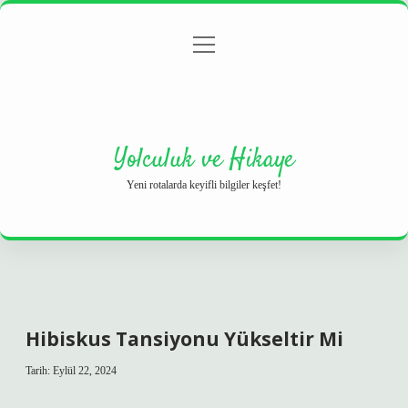
menüyü
Anasayfa
Gizlilik Politikası
Yasal Uyarı
aç
Hakkımızda
Yolculuk ve Hikaye
Yeni rotalarda keyifli bilgiler keşfet!
Hibiskus Tansiyonu Yükseltir Mi
Tarih: Eylül 22, 2024