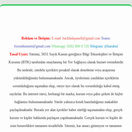
r
https://betexpergir.net/
Reklam ve İletişim:
E-mail:
backlinkpaneli@gmail.com
Teams:
forumhizmeti@gmail.com
Whatsapp: 0262 606 0 726
Telegram: @karabul
Yasal Uyarı:
Sitemiz, 5651 Sayılı Kanun gereğince Bilgi Teknolojileri ve İletişim
Kurumu (BTK) tarafından onaylanmış bir Yer Sağlayıcı olarak hizmet vermektedir.
Bu nedenle, sitedeki içerikleri proaktif olarak denetleme veya araştırma
yükümlülüğümüz bulunmamaktadır. Ancak, üyelerimiz yazdıkları içeriklerin
sorumluluğunu taşımakta olup, siteye üye olarak bu sorumluluğu kabul etmiş
sayılırlar. Bu internet sitesi, herhangi bir marka, kurum veya şahıs şirketi ile hiçbir
bağlantısı bulunmamaktadır. Sitede yalnızca kendi hazırladığımız makaleler
paylaşılmaktadır. Burada yer alan içerikler haber niteliği taşımamakta olup, gerçek
kurum ve kişiler hakkında paylaşım yapılmamaktadır. Gerçek kurum ve kişiler ile
isim benzerlikleri tamamen tesadüfidir. Sitemiz, kar amacı gütmeyen ve tamamen