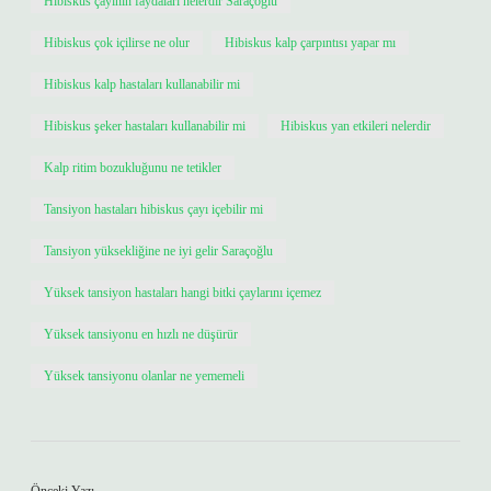
Hibiskus çayının faydaları nelerdir Saraçoğlu
Hibiskus çok içilirse ne olur
Hibiskus kalp çarpıntısı yapar mı
Hibiskus kalp hastaları kullanabilir mi
Hibiskus şeker hastaları kullanabilir mi
Hibiskus yan etkileri nelerdir
Kalp ritim bozukluğunu ne tetikler
Tansiyon hastaları hibiskus çayı içebilir mi
Tansiyon yüksekliğine ne iyi gelir Saraçoğlu
Yüksek tansiyon hastaları hangi bitki çaylarını içemez
Yüksek tansiyonu en hızlı ne düşürür
Yüksek tansiyonu olanlar ne yememeli