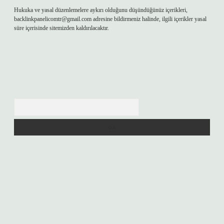
Hukuka ve yasal düzenlemelere aykırı olduğunu düşündüğünüz içerikleri,
backlinkpanelicomtr@gmail.com
adresine bildirmeniz halinde, ilgili içerikler yasal
süre içerisinde sitemizden kaldırılacaktır.
Arama