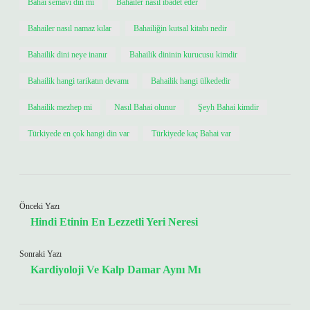
Bahai semavi din mi
Bahailer nasıl ibadet eder
Bahailer nasıl namaz kılar
Bahailiğin kutsal kitabı nedir
Bahailik dini neye inanır
Bahailik dininin kurucusu kimdir
Bahailik hangi tarikatın devamı
Bahailik hangi ülkededir
Bahailik mezhep mi
Nasıl Bahai olunur
Şeyh Bahai kimdir
Türkiyede en çok hangi din var
Türkiyede kaç Bahai var
Önceki Yazı
Hindi Etinin En Lezzetli Yeri Neresi
Sonraki Yazı
Kardiyoloji Ve Kalp Damar Aynı Mı