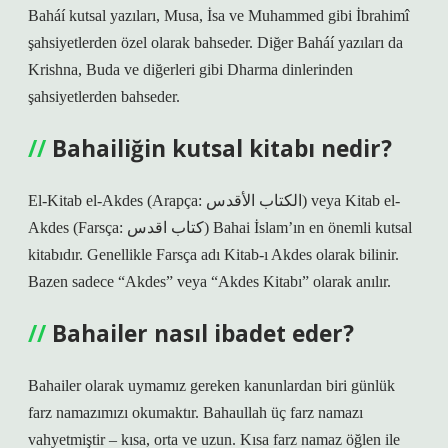
Baháí kutsal yazıları, Musa, İsa ve Muhammed gibi İbrahimî
şahsiyetlerden özel olarak bahseder. Diğer Baháí yazıları da
Krishna, Buda ve diğerleri gibi Dharma dinlerinden
şahsiyetlerden bahseder.
Bahailiğin kutsal kitabı nedir?
El-Kitab el-Akdes (Arapça: الكتاب الأقدس‎) veya Kitab el-
Akdes (Farsça: كتاب اقدس‎) Bahai İslam’ın en önemli kutsal
kitabıdır. Genellikle Farsça adı Kitab-ı Akdes olarak bilinir.
Bazen sadece “Akdes” veya “Akdes Kitabı” olarak anılır.
Bahailer nasıl ibadet eder?
Bahailer olarak uymamız gereken kanunlardan biri günlük
farz namazımızı okumaktır. Bahaullah üç farz namazı
vahyetmiştir – kısa, orta ve uzun. Kısa farz namaz öğlen ile