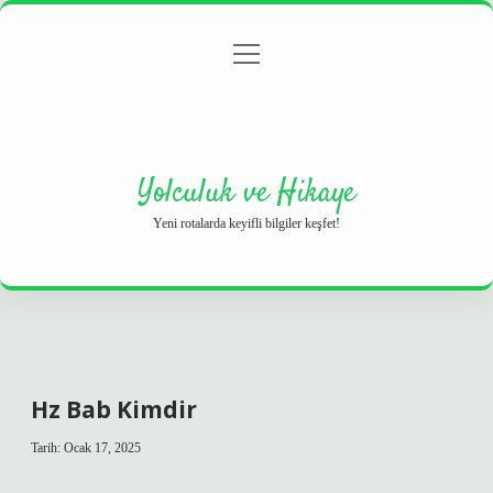
menüyü
Anasayfa
Gizlilik Politikası
Yasal Uyarı
aç
Hakkımızda
Yolculuk ve Hikaye
Yeni rotalarda keyifli bilgiler keşfet!
Hz Bab Kimdir
Tarih: Ocak 17, 2025