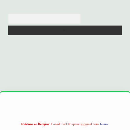
Arama
r
https://betexpergir.net/
Reklam ve İletişim:
E-mail:
backlinkpaneli@gmail.com
Teams: