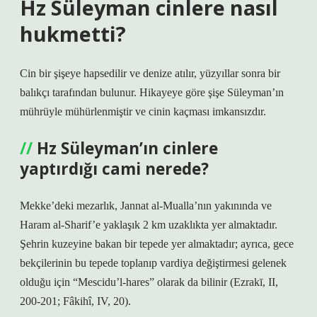
Hz Süleyman cinlere nasıl
hukmetti?
Cin bir şişeye hapsedilir ve denize atılır, yüzyıllar sonra bir
balıkçı tarafından bulunur. Hikayeye göre şişe Süleyman’ın
mührüyle mühürlenmiştir ve cinin kaçması imkansızdır.
Hz Süleyman’ın cinlere
yaptırdığı cami nerede?
Mekke’deki mezarlık, Jannat al-Mualla’nın yakınında ve
Haram al-Sharif’e yaklaşık 2 km uzaklıkta yer almaktadır.
Şehrin kuzeyine bakan bir tepede yer almaktadır; ayrıca, gece
bekçilerinin bu tepede toplanıp vardiya değiştirmesi gelenek
olduğu için “Mescidu’l-hares” olarak da bilinir (Ezrakī, II,
200-201; Fâkihî, IV, 20).