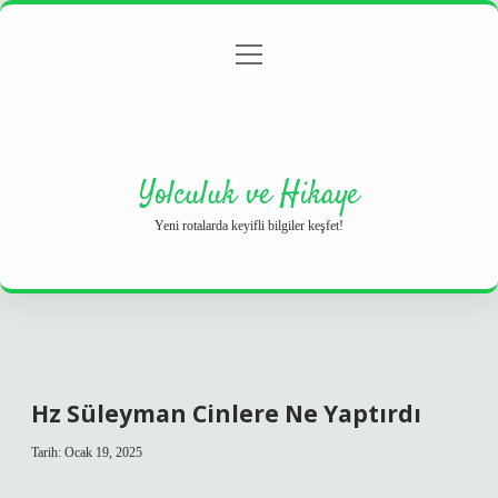
menüyü
Anasayfa
Gizlilik Politikası
Yasal Uyarı
aç
Hakkımızda
Yolculuk ve Hikaye
Yeni rotalarda keyifli bilgiler keşfet!
Hz Süleyman Cinlere Ne Yaptırdı
Tarih: Ocak 19, 2025