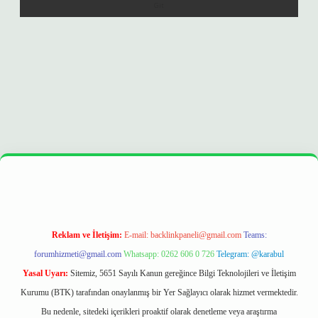
r
https://betexpergir.net/
Reklam ve İletişim:
E-mail:
backlinkpaneli@gmail.com
Teams:
forumhizmeti@gmail.com
Whatsapp: 0262 606 0 726
Telegram: @karabul
Yasal Uyarı:
Sitemiz, 5651 Sayılı Kanun gereğince Bilgi Teknolojileri ve İletişim
Kurumu (BTK) tarafından onaylanmış bir Yer Sağlayıcı olarak hizmet vermektedir.
Bu nedenle, sitedeki içerikleri proaktif olarak denetleme veya araştırma