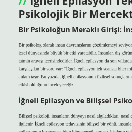
İğneli Epilasyon Te
Psikolojik Bir Mercek
Bir Psikoloğun Meraklı Girişi: 
Bir psikolog olarak insan davranışlarını çözümlemeyi seviyorum.
içsel dünyasında büyük bir etki yaratabilir. İnsanlar, dış görün
tatmin arayışı içerisindedirler. İğneli epilasyon da son yıllar
karşılaşılan bir soru var: “İğneli epilasyon tek seansta biter 
anlam taşır. Bu yazıda, iğneli epilasyonun fiziksel sonuçlarının
etkisi olduğunu inceleyeceğiz.
İğneli Epilasyon ve Bilişsel Psiko
Bilişsel psikoloji, insanların dünyayı nasıl algıladıkları, nası
ilgilenir. İğneli epilasyon tedavisinin bilişsel bir yönü, insanla
epilasyonun bir seansta bitip bitmeyeceği sorusu, kişilerin teda