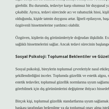
girebilir. Bu durumda, tedaviye karşı olumsuz bir duygusal ya
çıkabilir. Ayrıca, tedavi sürecinde acı ve rahatsızlık hissi, ki
olduğunda, kişide tatmin duygusu artar. İğneli epilasyon, başa
özgüvenli hissetmelerine yardımcı olabilir.
Özgüven, kişilerin dış görünümleriyle doğrudan ilişkilidir. Est
sağlıklı hissetmelerini sağlar. Ancak tedavi sürecinin başlangıc
Sosyal Psikoloji: Toplumsal Beklentiler ve Güzell
Sosyal psikoloji, bireylerin toplumsal çevreleriyle nasıl etki
şekillendirdiğini inceler. Toplumda güzellik ve estetik algısı, 
estetik tedaviler, toplumsal güzellik normlarına uyum sağlama 
görebilmek için dış görünümlerini değiştirme ihtiyacı hissedebi
Birçok kişi, toplumsal güzellik standartlarına uyum sağlamak
başkası tarafından beğenilme ya da toplumsal onay alma isteği o