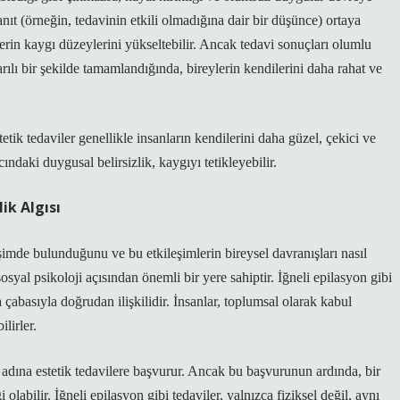
nıt (örneğin, tedavinin etkili olmadığına dair bir düşünce) ortaya
şilerin kaygı düzeylerini yükseltebilir. Ancak tedavi sonuçları olumlu
rılı bir şekilde tamamlandığında, bireylerin kendilerini daha rahat ve
etik tedaviler genellikle insanların kendilerini daha güzel, çekici ve
ındaki duygusal belirsizlik, kaygıyı tetikleyebilir.
ik Algısı
leşimde bulunduğunu ve bu etkileşimlerin bireysel davranışları nasıl
sosyal psikoloji açısından önemli bir yere sahiptir. İğneli epilasyon gibi
çabasıyla doğrudan ilişkilidir. İnsanlar, toplumsal olarak kabul
lirler.
 adına estetik tedavilere başvurur. Ancak bu başvurunun ardında, bir
labilir. İğneli epilasyon gibi tedaviler, yalnızca fiziksel değil, aynı