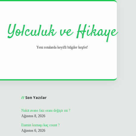
Yolculuk ve Hikaye
Yeni rotalarda keyifli bilgiler keşfet!
Sidebar
grand opera bet
ilbetgir.net
betexper
https://betex
Son Yazılar
Nakit avans faiz oranı değişir mi ?
Ağustos 8, 2026
Etamin kumaşı kaç count ?
Ağustos 6, 2026