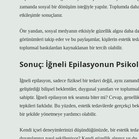
zamanda sosyal bir dönüşüm isteğiyle yapılır. Toplumda daha
etkileşimle sonuçlanır.
Öte yandan, sosyal medyanın etkisiyle güzellik algısı daha da
görünümleri takip eder ve bu paylaşımlar, kişilerin estetik te
toplumsal baskılardan kaynaklanan bir tercih olabilir.
Sonuç: İğneli Epilasyonun Psikolo
İğneli epilasyon, sadece fiziksel bir tedavi değil, aynı zaman
geliştirdiği bilişsel beklentiler, duygusal yanıtları ve toplums
sahiptir. İğneli epilasyon tek seansta biter mi? Cevap, genelli
tepkileri farklıdır. Bu yüzden, estetik tedavilerde gerçekçi be
bir şekilde yönetmeye yardımcı olabilir.
Kendi içsel deneyimlerinizi düşündüğünüzde, bir estetik ted
duygularınız nasıl şekilleniyor? Kendi güzellik algınız ve dış g