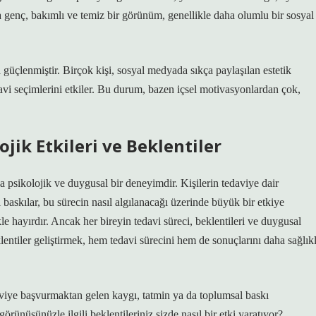
 genç, bakımlı ve temiz bir görünüm, genellikle daha olumlu bir sosyal
 güçlenmiştir. Birçok kişi, sosyal medyada sıkça paylaşılan estetik
davi seçimlerini etkiler. Bu durum, bazen içsel motivasyonlardan çok,
jik Etkileri ve Beklentiler
da psikolojik ve duygusal bir deneyimdir. Kişilerin tedaviye dair
al baskılar, bu sürecin nasıl algılanacağı üzerinde büyük bir etkiye
kle hayırdır. Ancak her bireyin tedavi süreci, beklentileri ve duygusal
klentiler geliştirmek, hem tedavi sürecini hem de sonuçlarını daha sağlıkl
aviye başvurmaktan gelen kaygı, tatmin ya da toplumsal baskı
örünüşünüzle ilgili beklentileriniz sizde nasıl bir etki yaratıyor?