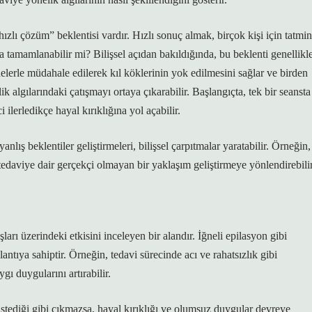
“hızlı çözüm” beklentisi vardır. Hızlı sonuç almak, birçok kişi için tatmin
a tamamlanabilir mi? Bilişsel açıdan bakıldığında, bu beklenti genellikl
nelerle müdahale edilerek kıl köklerinin yok edilmesini sağlar ve birden
ik algılarındaki çatışmayı ortaya çıkarabilir. Başlangıçta, tek bir seansta
 ilerledikçe hayal kırıklığına yol açabilir.
nlış beklentiler geliştirmeleri, bilişsel çarpıtmalar yaratabilir. Örneğin,
 tedaviye dair gerçekçi olmayan bir yaklaşım geliştirmeye yönlendirebilir
ları üzerindeki etkisini inceleyen bir alandır. İğneli epilasyon gibi
lantıya sahiptir. Örneğin, tedavi sürecinde acı ve rahatsızlık gibi
gı duygularını artırabilir.
istediği gibi çıkmazsa, hayal kırıklığı ve olumsuz duygular devreye