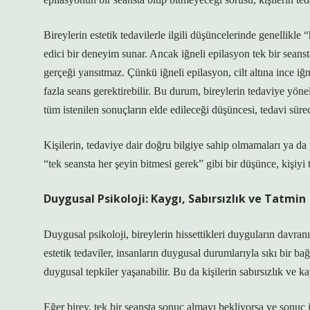
Bireylerin estetik tedavilerle ilgili düşüncelerinde genellikle 
edici bir deneyim sunar. Ancak iğneli epilasyon tek bir seanst
gerçeği yansıtmaz. Çünkü iğneli epilasyon, cilt altına ince iğ
fazla seans gerektirebilir. Bu durum, bireylerin tedaviye yönel
tüm istenilen sonuçların elde edileceği düşüncesi, tedavi süreci
Kişilerin, tedaviye dair doğru bilgiye sahip olmamaları ya da ya
“tek seansta her şeyin bitmesi gerek” gibi bir düşünce, kişiyi
Duygusal Psikoloji: Kaygı, Sabırsızlık ve Tatmin
Duygusal psikoloji, bireylerin hissettikleri duyguların davranış
estetik tedaviler, insanların duygusal durumlarıyla sıkı bir bağ
duygusal tepkiler yaşanabilir. Bu da kişilerin sabırsızlık ve kay
Eğer birey, tek bir seansta sonuç almayı bekliyorsa ve sonuç 