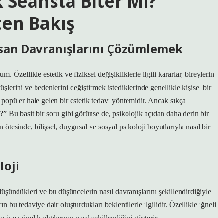
k Seansta Biter Mi?
ten Bakış
İnsan Davranışlarını Çözümlemek
 Özellikle estetik ve fiziksel değişikliklerle ilgili kararlar, bireylerin
üşlerini ve bedenlerini değiştirmek istediklerinde genellikle kişisel bir
da popüler hale gelen bir estetik tedavi yöntemidir. Ancak sıkça
mi?” Bu basit bir soru gibi görünse de, psikolojik açıdan daha derin bir
 ötesinde, bilişsel, duygusal ve sosyal psikoloji boyutlarıyla nasıl bir
loji
l düşündükleri ve bu düşüncelerin nasıl davranışlarını şekillendirdiğiyle
rın bu tedaviye dair oluşturdukları beklentilerle ilgilidir. Özellikle iğneli
viye yönelik algılarının nasıl şekillendiğini gösterir.