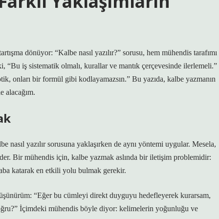
 Farklı Yaklaşımların
tartışma dönüyor: “Kalbe nasıl yazılır?” sorusu, hem mühendis tarafımı
, “Bu iş sistematik olmalı, kurallar ve mantık çerçevesinde ilerlemeli.”
tik, onları bir formül gibi kodlayamazsın.” Bu yazıda, kalbe yazmanın
ele alacağım.
ak
e nasıl yazılır sorusuna yaklaşırken de aynı yöntemi uygular. Mesela,
eder. Bir mühendis için, kalbe yazmak aslında bir iletişim problemidir:
saba katarak en etkili yolu bulmak gerekir.
üşünürüm: “Eğer bu cümleyi direkt duyguyu hedefleyerek kurarsam,
 doğru?” İçimdeki mühendis böyle diyor: kelimelerin yoğunluğu ve