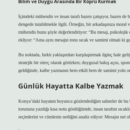
Bilim ve Duygu Arasında Bir Köprü Kurmak
İçimdeki mühendis ve insan tarafı bazen çatışıyor, bazen de bir
dengede tutabilmekle ilgili. Örneğin, bir arkadaşınıza moral ve
mühendis bunu şöyle değerlendiriyor: “Bu mesaj, psikolojik ol
ekliyor: “Ama aynı mesajın tonu sıcak ve samimi olmalı ki ger
Bu noktada, farklı yaklaşımları karşılaştırmak ilginç hale geli
stratejik bir süreç olarak görürken; duygusal bakış açısı, spont
geldiğinde, kalbe yazmanın hem etkili hem de samimi yolu or
Günlük Hayatta Kalbe Yazmak
Konya’daki hayatım boyunca gözlemlediğim sahneler de bu bak
torununa yazdığı kısa notu gördüğümde, insan tarafım sıcakl
seçimlerini ve cümlenin netliğini analiz ediyor: Mesajın net o