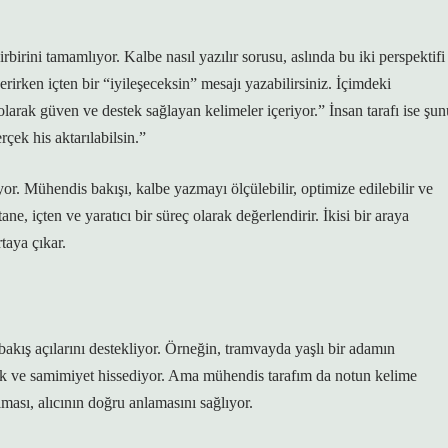
birini tamamlıyor. Kalbe nasıl yazılır sorusu, aslında bu iki perspektifi
rirken içten bir “iyileşeceksin” mesajı yazabilirsiniz. İçimdeki
arak güven ve destek sağlayan kelimeler içeriyor.” İnsan tarafı ise şun
çek his aktarılabilsin.”
yor. Mühendis bakışı, kalbe yazmayı ölçülebilir, optimize edilebilir ve
ane, içten ve yaratıcı bir süreç olarak değerlendirir. İkisi bir araya
taya çıkar.
ış açılarını destekliyor. Örneğin, tramvayda yaşlı bir adamın
ık ve samimiyet hissediyor. Ama mühendis tarafım da notun kelime
lması, alıcının doğru anlamasını sağlıyor.