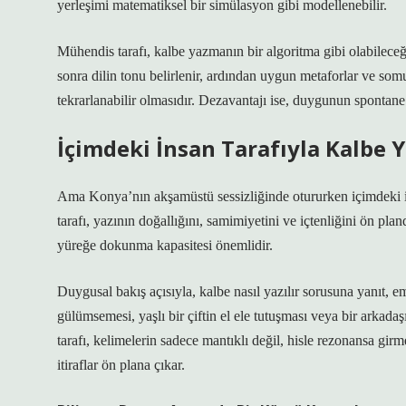
yerleşimi matematiksel bir simülasyon gibi modellenebilir.
Mühendis tarafı, kalbe yazmanın bir algoritma gibi olabileceği
sonra dilin tonu belirlenir, ardından uygun metaforlar ve somut
tekrarlanabilir olmasıdır. Dezavantajı ise, duygunun spontane
İçimdeki İnsan Tarafıyla Kalbe
Ama Konya’nın akşamüstü sessizliğinde otururken içimdeki in
tarafı, yazının doğallığını, samimiyetini ve içtenliğini ön pla
yüreğe dokunma kapasitesi önemlidir.
Duygusal bakış açısıyla, kalbe nasıl yazılır sorusuna yanıt, 
gülümsemesi, yaşlı bir çiftin el ele tutuşması veya bir arkadaş
tarafı, kelimelerin sadece mantıklı değil, hisle rezonansa gir
itiraflar ön plana çıkar.