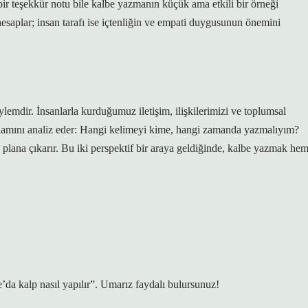
 bir teşekkür notu bile kalbe yazmanın küçük ama etkili bir örneği
hesaplar; insan tarafı ise içtenliğin ve empati duygusunun önemini
lemdir. İnsanlarla kurduğumuz iletişim, ilişkilerimizi ve toplumsal
ağlamını analiz eder: Hangi kelimeyi kime, hangi zamanda yazmalıyım?
n plana çıkarır. Bu iki perspektif bir araya geldiğinde, kalbe yazmak he
da kalp nasıl yapılır”. Umarız faydalı bulursunuz!