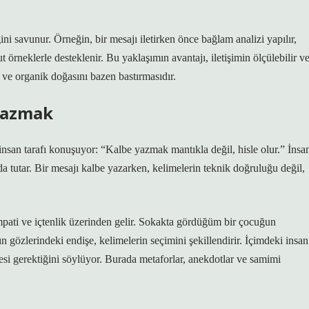
ni savunur. Örneğin, bir mesajı iletirken önce bağlam analizi yapılır,
 örneklerle desteklenir. Bu yaklaşımın avantajı, iletişimin ölçülebilir v
 ve organik doğasını bazen bastırmasıdır.
 Yazmak
san tarafı konuşuyor: “Kalbe yazmak mantıkla değil, hisle olur.” İnsa
nda tutar. Bir mesajı kalbe yazarken, kelimelerin teknik doğruluğu değil,
empati ve içtenlik üzerinden gelir. Sokakta gördüğüm bir çocuğun
ın gözlerindeki endişe, kelimelerin seçimini şekillendirir. İçimdeki insan
mesi gerektiğini söylüyor. Burada metaforlar, anekdotlar ve samimi