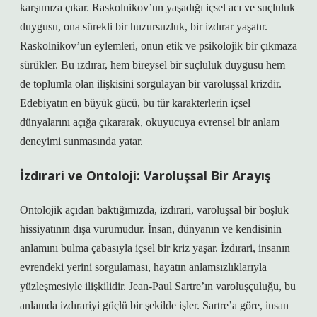
karşımıza çıkar. Raskolnikov’un yaşadığı içsel acı ve suçluluk
duygusu, ona sürekli bir huzursuzluk, bir izdırar yaşatır.
Raskolnikov’un eylemleri, onun etik ve psikolojik bir çıkmaza
sürükler. Bu ızdırar, hem bireysel bir suçluluk duygusu hem
de toplumla olan ilişkisini sorgulayan bir varoluşsal krizdir.
Edebiyatın en büyük gücü, bu tür karakterlerin içsel
dünyalarını açığa çıkararak, okuyucuya evrensel bir anlam
deneyimi sunmasında yatar.
İzdırari ve Ontoloji: Varoluşsal Bir Arayış
Ontolojik açıdan baktığımızda, izdırari, varoluşsal bir boşluk
hissiyatının dışa vurumudur. İnsan, dünyanın ve kendisinin
anlamını bulma çabasıyla içsel bir kriz yaşar. İzdırari, insanın
evrendeki yerini sorgulaması, hayatın anlamsızlıklarıyla
yüzleşmesiyle ilişkilidir. Jean-Paul Sartre’ın varoluşçuluğu, bu
anlamda izdırariyi güçlü bir şekilde işler. Sartre’a göre, insan