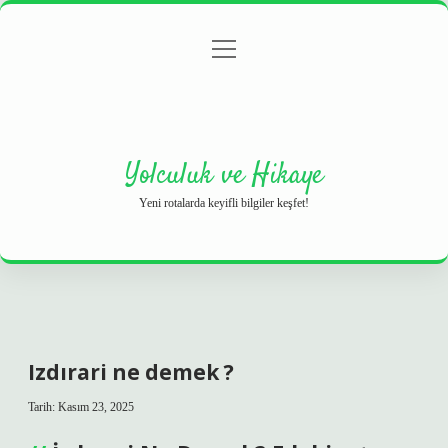
menüyü
Anasayfa
Gizlilik Politikası
Yasal Uyarı
aç
Hakkımızda
Yolculuk ve Hikaye
Yeni rotalarda keyifli bilgiler keşfet!
Izdırari ne demek ?
Tarih: Kasım 23, 2025