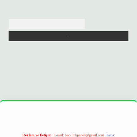
Arama
nd opera bet
ilbetgir.net
betexper
https://betexpergir.net/
Reklam ve İletişim:
E-mail:
backlinkpaneli@gmail.com
Teams: