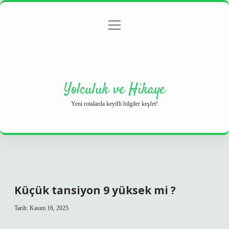
menüyü
Anasayfa
Gizlilik Politikası
Yasal Uyarı
aç
Hakkımızda
Yolculuk ve Hikaye
Yeni rotalarda keyifli bilgiler keşfet!
Küçük tansiyon 9 yüksek mi ?
Tarih: Kasım 16, 2025