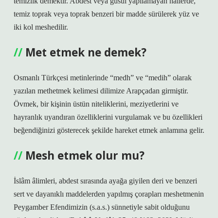
temizlik demektir. Abdest veya gusül yapılamayan hallerde,
temiz toprak veya toprak benzeri bir madde sürülerek yüz ve
iki kol meshedilir.
Met etmek ne demek?
Osmanlı Türkçesi metinlerinde “medh” ve “medih” olarak
yazılan methetmek kelimesi dilimize Arapçadan girmiştir.
Övmek, bir kişinin üstün niteliklerini, meziyetlerini ve
hayranlık uyandıran özelliklerini vurgulamak ve bu özellikleri
beğendiğinizi gösterecek şekilde hareket etmek anlamına gelir.
Mesh etmek olur mu?
İslâm âlimleri, abdest sırasında ayağa giyilen deri ve benzeri
sert ve dayanıklı maddelerden yapılmış çorapları meshetmenin
Peygamber Efendimizin (s.a.s.) sünnetiyle sabit olduğunu