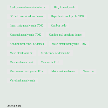
Ayak yıkamadan abdest olur mu
Birçok nasıl yazılır
Gözleri mest etmek ne demek
Hapsolmak nasıl yazılır TDK
İmam hatip nasıl yazılır TDK
Kambur nedir
Katetmek nasıl yazılır TDK
Kendine mal etmek ne demek
Kendini mest etmek ne demek
Mesh etmek nasıl yazılır TDK
Mesh etmek olur mu
Mest etmek ne demek din
Mest ne demek mest
Mest nedir TDK
Mest olmak nasıl yazılır TDK
Met etmek ne demek
Nazım ne
Var olmak nasıl yazılır
Önceki Yazı