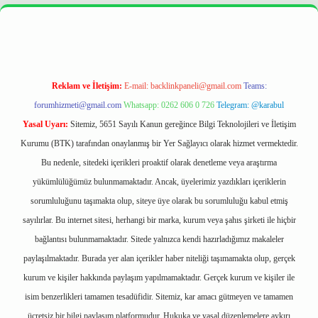
er
https://betexpergir.net/
Reklam ve İletişim:
E-mail:
backlinkpaneli@gmail.com
Teams:
forumhizmeti@gmail.com
Whatsapp: 0262 606 0 726
Telegram: @karabul
Yasal Uyarı:
Sitemiz, 5651 Sayılı Kanun gereğince Bilgi Teknolojileri ve İletişim
Kurumu (BTK) tarafından onaylanmış bir Yer Sağlayıcı olarak hizmet vermektedir.
Bu nedenle, sitedeki içerikleri proaktif olarak denetleme veya araştırma
yükümlülüğümüz bulunmamaktadır. Ancak, üyelerimiz yazdıkları içeriklerin
sorumluluğunu taşımakta olup, siteye üye olarak bu sorumluluğu kabul etmiş
sayılırlar. Bu internet sitesi, herhangi bir marka, kurum veya şahıs şirketi ile hiçbir
bağlantısı bulunmamaktadır. Sitede yalnızca kendi hazırladığımız makaleler
paylaşılmaktadır. Burada yer alan içerikler haber niteliği taşımamakta olup, gerçek
kurum ve kişiler hakkında paylaşım yapılmamaktadır. Gerçek kurum ve kişiler ile
isim benzerlikleri tamamen tesadüfidir. Sitemiz, kar amacı gütmeyen ve tamamen
ücretsiz bir bilgi paylaşım platformudur. Hukuka ve yasal düzenlemelere aykırı