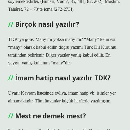
söylemektedirler. (Buhârî, Vudû’, 35, 48 [182, 202]; Müslim,
Tahâret, 72 – 73’te icma [272-273])
Birçok nasıl yazılır?
TDK’ya göre: Many mi yoksa many mi? “Many” kelimesi
“many” olarak kabul edilir, doğru yazımı Türk Dil Kurumu
tarafından belirlenir. Diğer yazılar yanlış kabul edilir. En
yaygın yanlış kullanım “many”dir.
İmam hatip nasıl yazılır TDK?
Uyarı: Kavram listesinde evliya, imam hatip vb. isimler yer
almamaktadır. Tüm ünvanlar küçük harflerle yazılmıştır.
Mest ne demek mest?