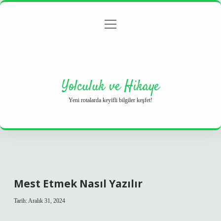
menüyü
Anasayfa
Gizlilik Politikası
Yasal Uyarı
aç
Hakkımızda
Yolculuk ve Hikaye
Yeni rotalarda keyifli bilgiler keşfet!
Mest Etmek Nasıl Yazılır
Tarih: Aralık 31, 2024