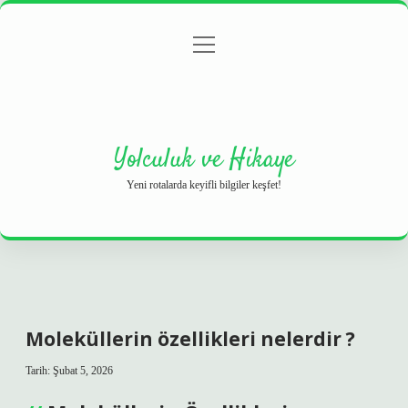
menüyü
Anasayfa
Gizlilik Politikası
Yasal Uyarı
aç
Hakkımızda
Yolculuk ve Hikaye
Yeni rotalarda keyifli bilgiler keşfet!
Moleküllerin özellikleri nelerdir ?
Tarih: Şubat 5, 2026