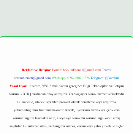
 opera bet
ilbetgir.net
betexper
https://betexpergir.net/
Reklam ve İletişim:
E-mail:
backlinkpaneli@gmail.com
Teams:
forumhizmeti@gmail.com
Whatsapp: 0262 606 0 726
Telegram: @karabul
Yasal Uyarı:
Sitemiz, 5651 Sayılı Kanun gereğince Bilgi Teknolojileri ve İletişim
Kurumu (BTK) tarafından onaylanmış bir Yer Sağlayıcı olarak hizmet vermektedir.
Bu nedenle, sitedeki içerikleri proaktif olarak denetleme veya araştırma
yükümlülüğümüz bulunmamaktadır. Ancak, üyelerimiz yazdıkları içeriklerin
sorumluluğunu taşımakta olup, siteye üye olarak bu sorumluluğu kabul etmiş
sayılırlar. Bu internet sitesi, herhangi bir marka, kurum veya şahıs şirketi ile hiçbir