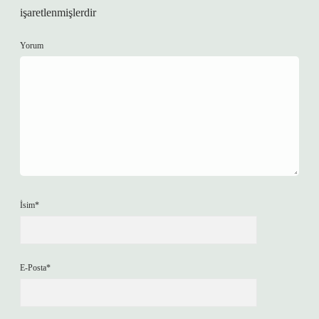
işaretlenmişlerdir
Yorum
İsim*
E-Posta*