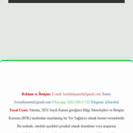
r
https://betexpergir.net/
Reklam ve İletişim:
E-mail:
backlinkpaneli@gmail.com
Teams:
forumhizmeti@gmail.com
Whatsapp: 0262 606 0 726
Telegram: @karabul
Yasal Uyarı:
Sitemiz, 5651 Sayılı Kanun gereğince Bilgi Teknolojileri ve İletişim
Kurumu (BTK) tarafından onaylanmış bir Yer Sağlayıcı olarak hizmet vermektedir.
Bu nedenle, sitedeki içerikleri proaktif olarak denetleme veya araştırma