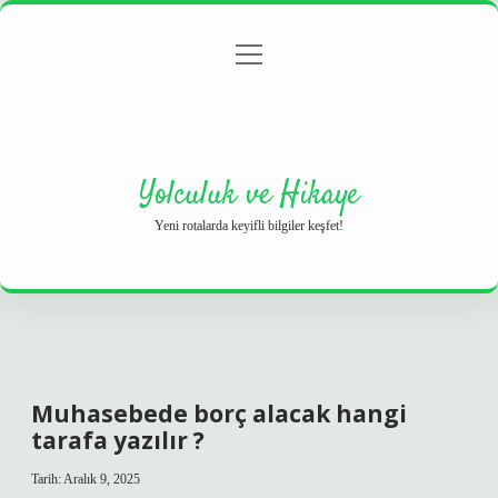
menüyü
Anasayfa
Gizlilik Politikası
Yasal Uyarı
aç
Hakkımızda
Yolculuk ve Hikaye
Yeni rotalarda keyifli bilgiler keşfet!
Muhasebede borç alacak hangi
tarafa yazılır ?
Tarih: Aralık 9, 2025