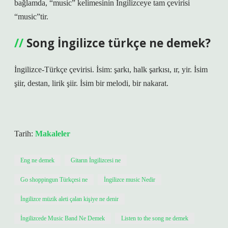
bağlamda, “music” kelimesinin İngilizceye tam çevirisi
“music”tir.
Song İngilizce türkçe ne demek?
İngilizce-Türkçe çevirisi. İsim: şarkı, halk şarkısı, ır, yir. İsim
şiir, destan, lirik şiir. İsim bir melodi, bir nakarat.
Tarih:
Makaleler
Eng ne demek
Gitarın İngilizcesi ne
Go shoppingun Türkçesi ne
İngilizce music Nedir
İngilizce müzik aleti çalan kişiye ne denir
İngilizcede Music Band Ne Demek
Listen to the song ne demek