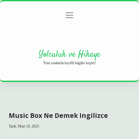
menüyü
Anasayfa
Gizlilik Politikası
Yasal Uyarı
aç
Hakkımızda
Yolculuk ve Hikaye
Yeni rotalarda keyifli bilgiler keşfet!
Music Box Ne Demek Ingilizce
Tarih: Mart 19, 2025