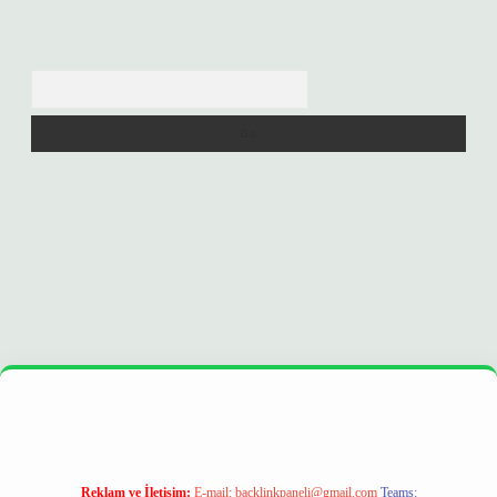
Arama
opera bet
ilbetgir.net
betexper
https://betexpergir.net/
Reklam ve İletişim:
E-mail:
backlinkpaneli@gmail.com
Teams: