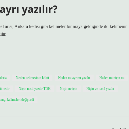
yrı yazılır?
al arısı, Ankara kedisi gibi kelimeler bir araya geldiğinde iki kelimenin
lır.
ederiz
Neden kelimesinin kökü
Neden mi ayrımı yazılır
Neden mi niçin mi
ü nedir
Niçin nasıl yazılır TDK
Niçin ne için
Niçin ve nasıl yazılır
ngi kelimeleri değiştirdi