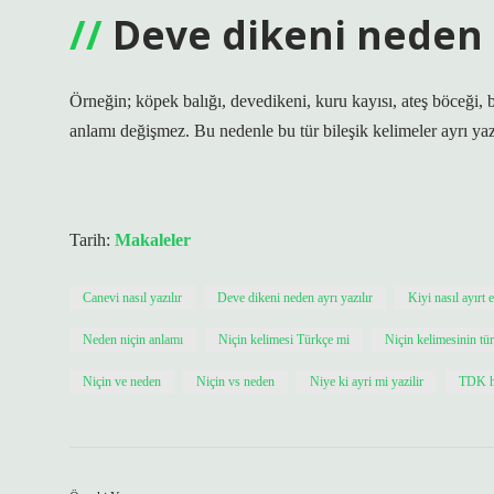
Deve dikeni neden a
Örneğin; köpek balığı, devedikeni, kuru kayısı, ateş böceği, b
anlamı değişmez. Bu nedenle bu tür bileşik kelimeler ayrı yazı
Tarih:
Makaleler
Canevi nasıl yazılır
Deve dikeni neden ayrı yazılır
Kiyi nasıl ayırt 
Neden niçin anlamı
Niçin kelimesi Türkçe mi
Niçin kelimesinin tür
Niçin ve neden
Niçin vs neden
Niye ki ayri mi yazilir
TDK ha