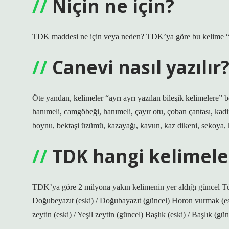
Niçin ne için?
TDK maddesi ne için veya neden? TDK’ya göre bu kelime “n
Canevi nasıl yazılır
Öte yandan, kelimeler “ayrı ayrı yazılan bileşik kelimelere” 
hanımeli, camgöbeği, hanımeli, çayır otu, çoban çantası, kadife
boynu, bektaşi üzümü, kazayağı, kavun, kaz dikeni, sekoya, 
TDK hangi kelimeler
TDK’ya göre 2 milyona yakın kelimenin yer aldığı güncel Türk
Doğubeyazıt (eski) / Doğubayazıt (güncel) Horon vurmak (esk
zeytin (eski) / Yeşil zeytin (güncel) Başlık (eski) / Başlık