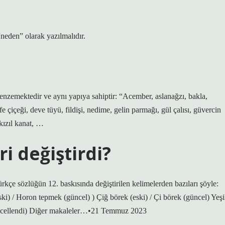
eden” olarak yazılmalıdır.
?
benzemektedir ve aynı yapıya sahiptir: “Acember, aslanağzı, bakla,
 çiçeği, deve tüyü, fildişi, nedime, gelin parmağı, gül çalısı, güvercin
kızıl kanat, …
i değiştirdi?
çe sözlüğün 12. baskısında değiştirilen kelimelerden bazıları şöyle:
i) / Horon tepmek (güncel) ) Çiğ börek (eski) / Çi börek (güncel) Yeşi
 (güncellendi) Diğer makaleler…•21 Temmuz 2023