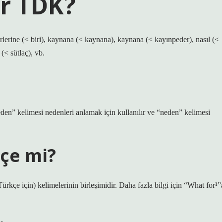
ır TDK?
irlerine (< biri), kaynana (< kaynana), kaynana (< kayınpeder), nasıl (<
 (< sütlaç), vb.
den” kelimesi nedenleri anlamak için kullanılır ve “neden” kelimesi
kçe mi?
kçe için) kelimelerinin birleşimidir. Daha fazla bilgi için “What for¹”