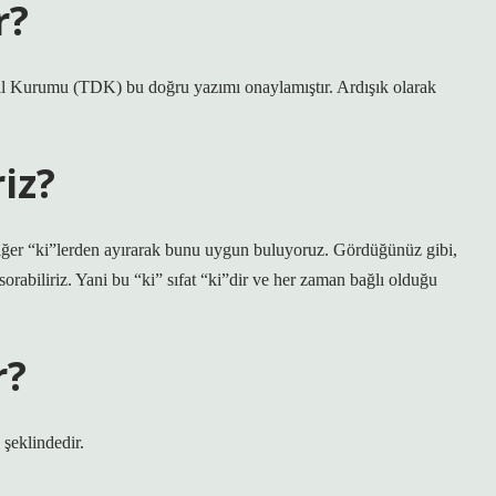
r?
Dil Kurumu (TDK) bu doğru yazımı onaylamıştır. Ardışık olarak
riz?
iğer “ki”lerden ayırarak bunu uygun buluyoruz. Gördüğünüz gibi,
abiliriz. Yani bu “ki” sıfat “ki”dir ve her zaman bağlı olduğu
r?
şeklindedir.