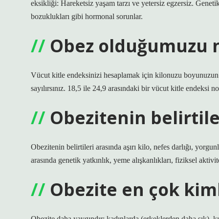
eksikliği: Hareketsiz yaşam tarzı ve yetersiz egzersiz. Geneti
bozuklukları gibi hormonal sorunlar.
Obez olduğumuzu na
Vücut kitle endeksinizi hesaplamak için kilonuzu boyunuzun 
sayılırsınız. 18,5 ile 24,9 arasındaki bir vücut kitle endeksi 
Obezitenin belirtile
Obezitenin belirtileri arasında aşırı kilo, nefes darlığı, yorg
arasında genetik yatkınlık, yeme alışkanlıkları, fiziksel aktiv
Obezite en çok kim
Obezite daha yaygındır; kadınlarda (erkeklerden daha sık), kısa