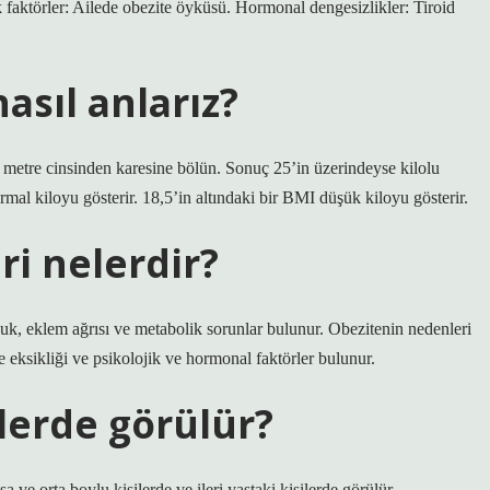
k faktörler: Ailede obezite öyküsü. Hormonal dengesizlikler: Tiroid
sıl anlarız?
metre cinsinden karesine bölün. Sonuç 25’in üzerindeyse kilolu
normal kiloyu gösterir. 18,5’in altındaki bir BMI düşük kiloyu gösterir.
ri nelerdir?
unluk, eklem ağrısı ve metabolik sorunlar bulunur. Obezitenin nedenleri
ite eksikliği ve psikolojik ve hormonal faktörler bulunur.
lerde görülür?
 ve orta boylu kişilerde ve ileri yaştaki kişilerde görülür.