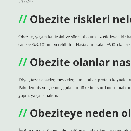
25.0-29.
Obezite riskleri nel
Obezite, yaşam kalitesini ve süresini olumsuz etkileyen bir hast
sadece %3-10’unu verebilirler. Hastaların kalan %90’ı kanser, 
Obezite olanlar nas
Diyet, taze sebzeler, meyveler, tam tahıllar, protein kaynakları
Paketlenmiş ve işlenmiş gıdaların tüketimi sınırlandırılmalıdır. 
yapmaya çalışmalıdır.
Obeziteye neden ola
İnsülin direnci, ülkemizde ve dünyada obezitenin yaygın olm