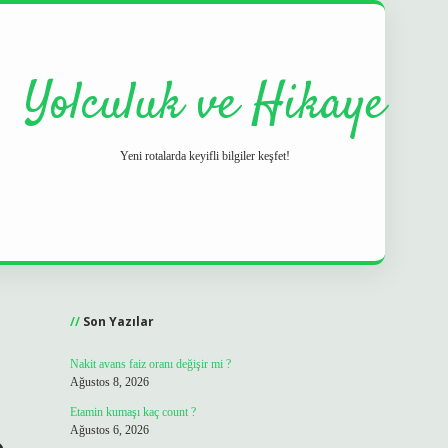
Yolculuk ve Hikaye
Yeni rotalarda keyifli bilgiler keşfet!
Sidebar
grand opera bet
ilbetgir.net
betexper
https://bete
Son Yazılar
Nakit avans faiz oranı değişir mi ?
Ağustos 8, 2026
Etamin kumaşı kaç count ?
Ağustos 6, 2026