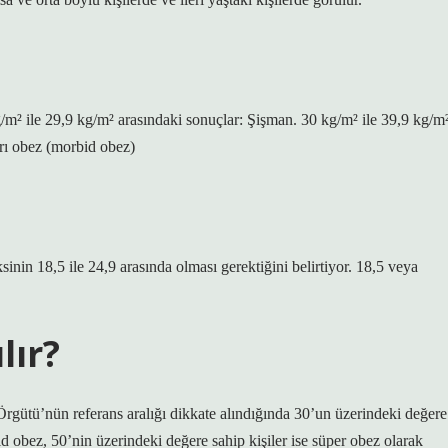
g/m² ile 29,9 kg/m² arasındaki sonuçlar: Şişman. 30 kg/m² ile 39,9 kg/m
ırı obez (morbid obez)
nin 18,5 ile 24,9 arasında olması gerektiğini belirtiyor. 18,5 veya
lır?
rgütü’nün referans aralığı dikkate alındığında 30’un üzerindeki değere
id obez, 50’nin üzerindeki değere sahip kişiler ise süper obez olarak