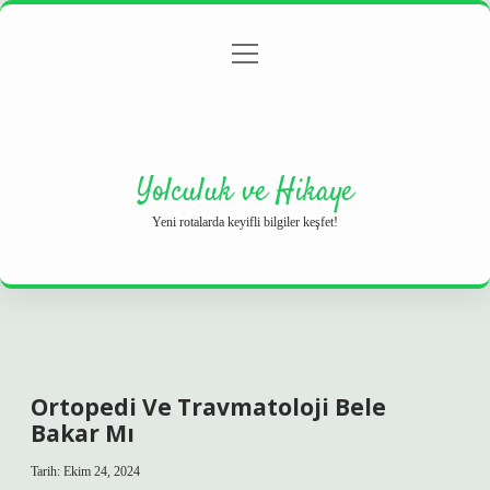
menüyü
Anasayfa
Gizlilik Politikası
Yasal Uyarı
aç
Hakkımızda
Yolculuk ve Hikaye
Yeni rotalarda keyifli bilgiler keşfet!
Ortopedi Ve Travmatoloji Bele
Bakar Mı
Tarih: Ekim 24, 2024