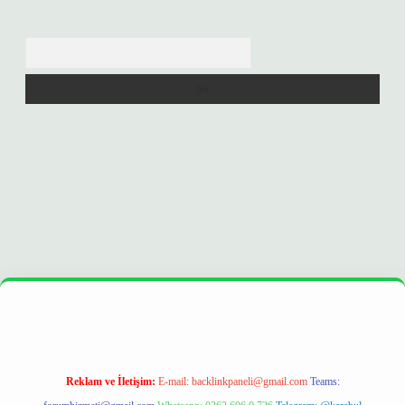
Arama
era bet
ilbetgir.net
betexper
https://betexpergir.net/
Reklam ve İletişim:
E-mail:
backlinkpaneli@gmail.com
Teams: