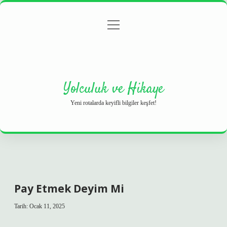
menüyü
Anasayfa
Gizlilik Politikası
Yasal Uyarı
aç
Hakkımızda
Yolculuk ve Hikaye
Yeni rotalarda keyifli bilgiler keşfet!
Pay Etmek Deyim Mi
Tarih: Ocak 11, 2025