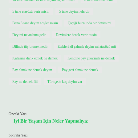
5 tane atasözü verir misin
5 tane deyim nelerdir
Bana 3 tane deyim söyler misin
Çiçeği burnunda bir deyim mi
Deyimi ne anlama gelir
Deyimlere örnek verir misin
Dilinde tüy bitmek nedir
Etekleri zil çalmak deyim mi atasözü mü
Kafasına dank etmek ne demek
Kendine pay çıkarmak ne demek
Pay almak ne demek deyim
Pay geri almak ne demek
Pay ne demek fiil
Türkçede kaç deyim var
Önceki Yazı
Iyi Bir Yaşam Için Neler Yapmalıyız
Sonraki Yazı