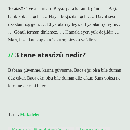
10 atasözü ve anlamları: Beyaz para karanlık güne. … Baştan
balık kokusu gelir. … Hayat boğazdan gelir. … Davul sesi
uzaktan hoş gelir. … El yaraları iyileşir, dil yaraları iyileşmez.
… Gönül ferman dinlemez. … Hamala eyeri yük değildir. …
Mart, insanlara kapıdan baktırır, pirzola ve kürek.
3 tane atasözü nedir?
Babana güvenme, karına güvenme. Baca eğri olsa bile duman
düz çıkar. Baca eğri olsa bile duman düz çıkar. Şans yoksa ne
kuru ne de eski biter.
Tarih:
Makaleler
10 tane atasözü 10 tane deyim söyler misin
3 tane atasözü nedir