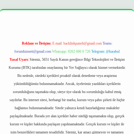
 opera bet
ilbetgir.net
betexper
https://betexpergir.net/
Reklam ve İletişim:
E-mail:
backlinkpaneli@gmail.com
Teams:
forumhizmeti@gmail.com
Whatsapp: 0262 606 0 726
Telegram: @karabul
Yasal Uyarı:
Sitemiz, 5651 Sayılı Kanun gereğince Bilgi Teknolojileri ve İletişim
Kurumu (BTK) tarafından onaylanmış bir Yer Sağlayıcı olarak hizmet vermektedir.
Bu nedenle, sitedeki içerikleri proaktif olarak denetleme veya araştırma
yükümlülüğümüz bulunmamaktadır. Ancak, üyelerimiz yazdıkları içeriklerin
sorumluluğunu taşımakta olup, siteye üye olarak bu sorumluluğu kabul etmiş
sayılırlar. Bu internet sitesi, herhangi bir marka, kurum veya şahıs şirketi ile hiçbir
bağlantısı bulunmamaktadır. Sitede yalnızca kendi hazırladığımız makaleler
paylaşılmaktadır. Burada yer alan içerikler haber niteliği taşımamakta olup, gerçek
kurum ve kişiler hakkında paylaşım yapılmamaktadır. Gerçek kurum ve kişiler ile
isim benzerlikleri tamamen tesadüfidir. Sitemiz, kar amacı gütmeyen ve tamamen