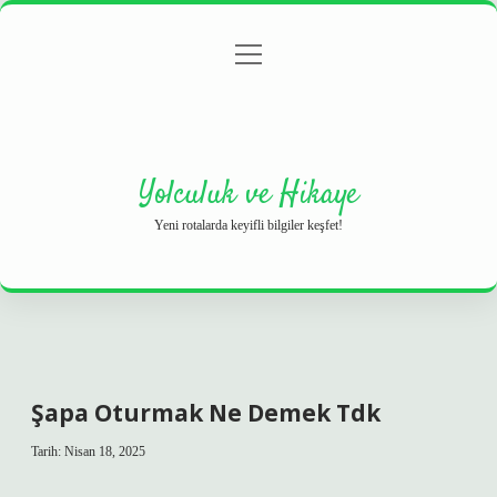
menüyü
Anasayfa
Gizlilik Politikası
Yasal Uyarı
aç
Hakkımızda
Yolculuk ve Hikaye
Yeni rotalarda keyifli bilgiler keşfet!
Şapa Oturmak Ne Demek Tdk
Tarih: Nisan 18, 2025