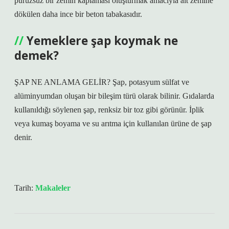
pürüzsüz bir zemin kaplaması oluşturmak amacıyla alt zemine
dökülen daha ince bir beton tabakasıdır.
Yemeklere şap koymak ne
demek?
ŞAP NE ANLAMA GELİR? Şap, potasyum sülfat ve
alüminyumdan oluşan bir bileşim türü olarak bilinir. Gıdalarda
kullanıldığı söylenen şap, renksiz bir toz gibi görünür. İplik
veya kumaş boyama ve su arıtma için kullanılan ürüne de şap
denir.
Tarih:
Makaleler