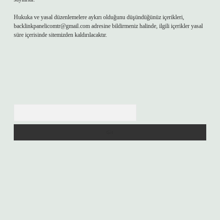
Hukuka ve yasal düzenlemelere aykırı olduğunu düşündüğünüz içerikleri,
backlinkpanelicomtr@gmail.com
adresine bildirmeniz halinde, ilgili içerikler yasal
süre içerisinde sitemizden kaldırılacaktır.
Arama