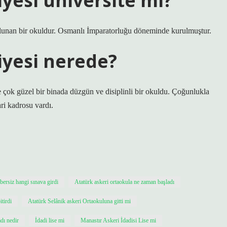
iyesi üniversite mi?
ulunan bir okuldur. Osmanlı İmparatorluğu döneminde kurulmuştur.
iyesi nerede?
 çok güzel bir binada düzgün ve disiplinli bir okuldu. Çoğunlukla
ri kadrosu vardı.
ersiz hangi sınava girdi
Atatürk askeri ortaokula ne zaman başladı
itirdi
Atatürk Selânik askeri Ortaokuluna gitti mi
dı nedir
İdadi lise mi
Manastır Askeri İdadisi Lise mi