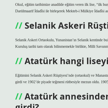
Okul, eğitim tarihimize anadilde eğitim veren ilk lise, “ilk bur
Darülmaarif İdadîsi ile birleşerek Mekteb-i Mülkiye İdadîsi adı
Selanik Askeri Rüşt
Selanik Askeri Ortaokulu, Yunanistan’ın Selanik kentinde b
Kuruluş tarihi tam olarak bilinmemekle birlikte, Milli Savunma
Atatürk hangi liseyi
Eğitimini Selanik Askeri Rüştiyesi’nde (ortaokul) ve Manastı
girdi ve 1902’de piyade teğmeni rütbesiyle mezun oldu. 19
Atatürk annesinden
girdi?