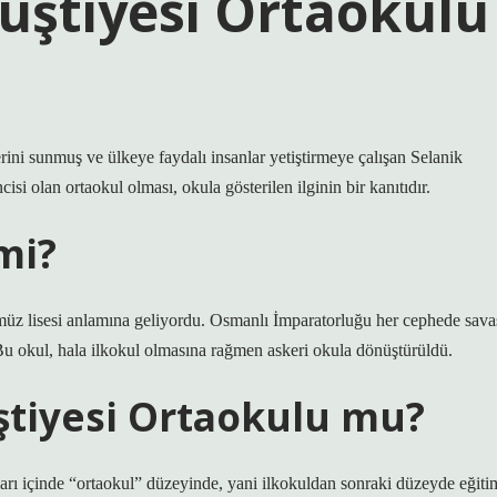
Rüştiyesi Ortaokulu
ini sunmuş ve ülkeye faydalı insanlar yetiştirmeye çalışan Selanik
si olan ortaokul olması, okula gösterilen ilginin bir kanıtıdır.
mi?
müz lisesi anlamına geliyordu. Osmanlı İmparatorluğu her cephede sava
Bu okul, hala ilkokul olmasına rağmen askeri okula dönüştürüldü.
ştiyesi Ortaokulu mu?
ları içinde “ortaokul” düzeyinde, yani ilkokuldan sonraki düzeyde eğiti