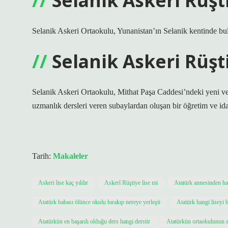
Selanik Askeri Rüşt
Selanik Askeri Ortaokulu, Yunanistan’ın Selanik kentinde b
Selanik Askeri Rüşt
Selanik Askeri Ortaokulu, Mithat Paşa Caddesi’ndeki yeni ve
uzmanlık dersleri veren subaylardan oluşan bir öğretim ve ida
Tarih:
Makaleler
Askeri lise kaç yıldır
Askerî Rüştiye lise mi
Atatürk annesinden hab
Atatürk babası ölünce okulu bırakıp nereye yerleşti
Atatürk hangi liseyi b
Atatürkün en başarılı olduğu ders hangi derstir
Atatürkün ortaokulunun a