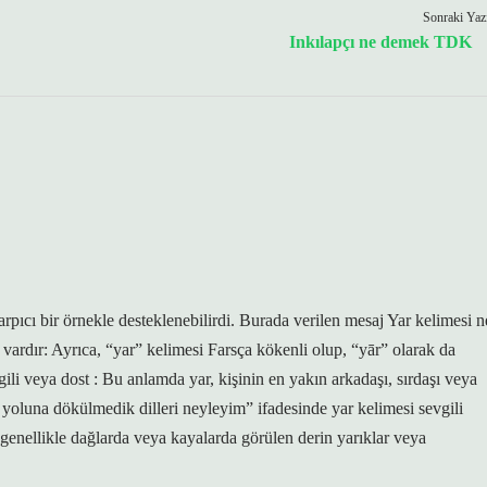
Sonraki Yaz
Inkılapçı ne demek TDK
arpıcı bir örnekle desteklenebilirdi. Burada verilen mesaj Yar kelimesi n
vardır: Ayrıca, “yar” kelimesi Farsça kökenli olup, “yār” olarak da
evgili veya dost : Bu anlamda yar, kişinin en yakın arkadaşı, sırdaşı veya
r yoluna dökülmedik dilleri neyleyim” ifadesinde yar kelimesi sevgili
 genellikle dağlarda veya kayalarda görülen derin yarıklar veya