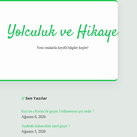
Yolculuk ve Hikaye
Yeni rotalarda keyifli bilgiler keşfet!
Sidebar
grand opera bet
ilbetgir.net
betexper
https://be
Son Yazılar
Kur’an-ı Kerim’de geçen 5 bilinmeyen şey nedir ?
Ağustos 6, 2026
Ayaktaki kabarcıklar nasıl geçer ?
Ağustos 5, 2026