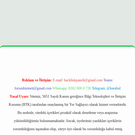
per
https://betexpergir.net/
Reklam ve İletişim:
E-mail:
backlinkpaneli@gmail.com
Teams:
forumhizmeti@gmail.com
Whatsapp: 0262 606 0 726
Telegram: @karabul
Yasal Uyarı:
Sitemiz, 5651 Sayılı Kanun gereğince Bilgi Teknolojileri ve İletişim
Kurumu (BTK) tarafından onaylanmış bir Yer Sağlayıcı olarak hizmet vermektedir.
Bu nedenle, sitedeki içerikleri proaktif olarak denetleme veya araştırma
yükümlülüğümüz bulunmamaktadır. Ancak, üyelerimiz yazdıkları içeriklerin
sorumluluğunu taşımakta olup, siteye üye olarak bu sorumluluğu kabul etmiş