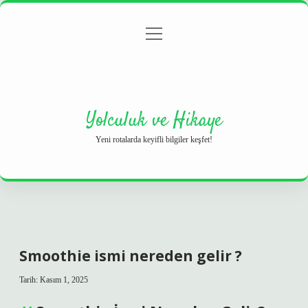
menüyü
Anasayfa
Gizlilik Politikası
Yasal Uyarı
aç
Hakkımızda
Yolculuk ve Hikaye
Yeni rotalarda keyifli bilgiler keşfet!
Smoothie ismi nereden gelir ?
Tarih: Kasım 1, 2025