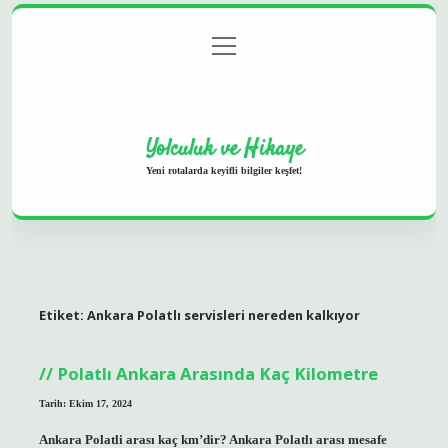
menüyü
Anasayfa
Gizlilik Politikası
Yasal Uyarı
aç
Hakkımızda
Yolculuk ve Hikaye
Yeni rotalarda keyifli bilgiler keşfet!
Etiket:
Ankara Polatlı servisleri nereden kalkıyor
Polatlı Ankara Arasında Kaç Kilometre
Tarih: Ekim 17, 2024
Ankara Polatli arası kaç km’dir? Ankara Polatlı arası mesafe