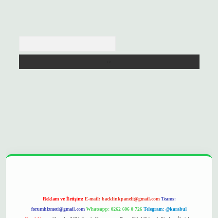
Arama
opera bet
ilbetgir.net
betexper
https://betexpergir.net/
Reklam ve İletişim:
E-mail:
backlinkpaneli@gmail.com
Teams:
forumhizmeti@gmail.com
Whatsapp: 0262 606 0 726
Telegram: @karabul