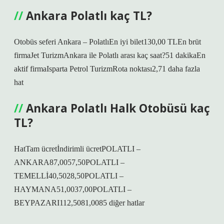
Ankara Polatlı kaç TL?
Otobüs seferi Ankara – PolatlıEn iyi bilet130,00 TLEn brüt
firmaJet TurizmAnkara ile Polatlı arası kaç saat?51 dakikaEn
aktif firmaIsparta Petrol TurizmRota noktası2,71 daha fazla
hat
Ankara Polatlı Halk Otobüsü kaç
TL?
HatTam ücretİndirimli ücretPOLATLI –
ANKARA87,0057,50POLATLI –
TEMELLİ40,5028,50POLATLI –
HAYMANA51,0037,00POLATLI –
BEYPAZARI112,5081,0085 diğer hatlar