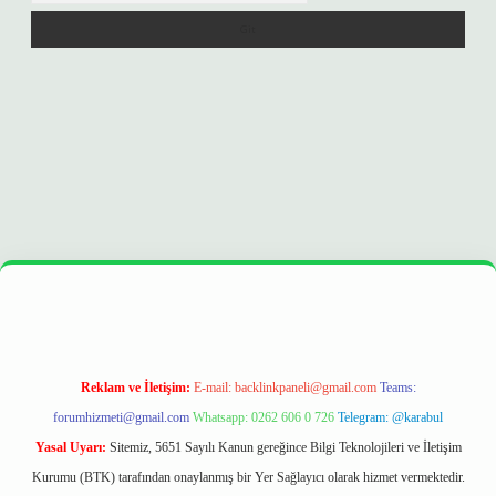
era bet
ilbetgir.net
betexper
https://betexpergir.net/
Reklam ve İletişim:
E-mail:
backlinkpaneli@gmail.com
Teams:
forumhizmeti@gmail.com
Whatsapp: 0262 606 0 726
Telegram: @karabul
Yasal Uyarı:
Sitemiz, 5651 Sayılı Kanun gereğince Bilgi Teknolojileri ve İletişim
Kurumu (BTK) tarafından onaylanmış bir Yer Sağlayıcı olarak hizmet vermektedir.