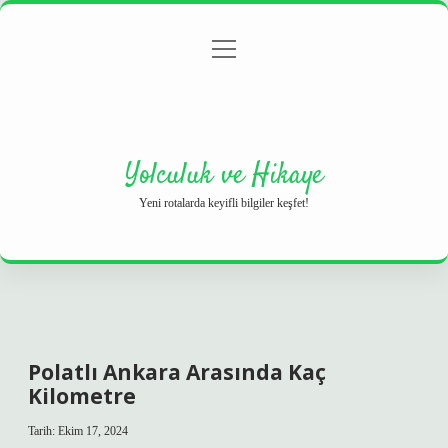
menüyü
Anasayfa
Gizlilik Politikası
Yasal Uyarı
aç
Hakkımızda
Yolculuk ve Hikaye
Yeni rotalarda keyifli bilgiler keşfet!
Polatlı Ankara Arasında Kaç
Kilometre
Tarih: Ekim 17, 2024