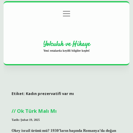
menüyü
Anasayfa
Gizlilik Politikası
Yasal Uyarı
aç
Hakkımızda
Yolculuk ve Hikaye
Yeni rotalarda keyifli bilgiler keşfet!
Etiket:
Kadın prezervatifi var mı
Ok Türk Malı Mı
Tarih: Şubat 19, 2025
Okey israil ürünü mü? 1930’ların başında Romanya’da doğan