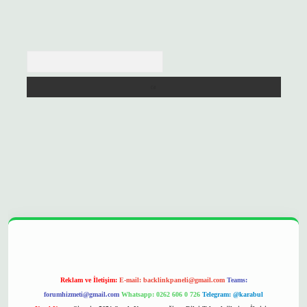
Arama
pera bet
ilbetgir.net
betexper
https://betexpergir.net/
Reklam ve İletişim:
E-mail:
backlinkpaneli@gmail.com
Teams:
forumhizmeti@gmail.com
Whatsapp: 0262 606 0 726
Telegram: @karabul