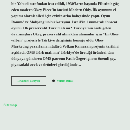
bir Yahudi tarafından icat edildi, 1930’ların başında Filistin’e göç
eden modern Okey Piece’in öncüsü Modern Okly. İlk oyununu el
yapımı olarak ailesi için evinin arka bahçesinde yaptı. Oyun
Rommé ve Mahjong’un bir karışımı. İsrail’in 1 numaralı ihracat
oyunu. Ok prezervatif Türk malı mı? Türkiye’nin önde gelen
davranışları Okey, prezervatif almaktan utananlar için “En Okey
-alben” projesiyle Türkiye dergisinin konuğu oldu. Okey
Marketing pazarlama müdürü Volkan Ramazan projenin tarihini
açıkladı. OMS Türk malı mı? Türkiye’de ürettiği ürünleri tüm
dünyaya gönderen OMS patronu Fatih Özger için en önemli şey,
piyasadaki zevk ve ürünleri gördüğünde…
Ok
Devamını okuyun
Yorum Bırak
Türk
Malı
Mı
Sitemap