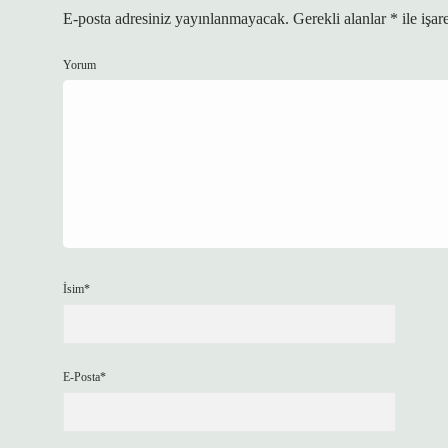
E-posta adresiniz yayınlanmayacak.
Gerekli alanlar
*
ile işar
Yorum
İsim*
E-Posta*