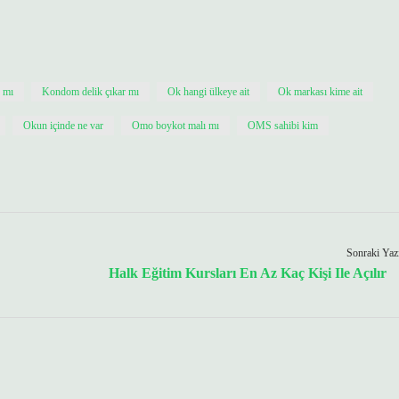
r mı
Kondom delik çıkar mı
Ok hangi ülkeye ait
Ok markası kime ait
Okun içinde ne var
Omo boykot malı mı
OMS sahibi kim
Sonraki Yaz
Halk Eğitim Kursları En Az Kaç Kişi Ile Açılır