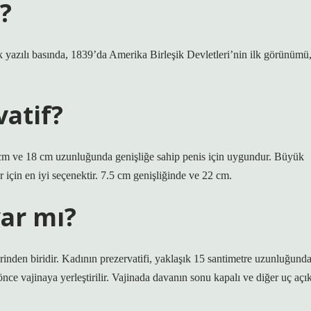
?
k yazılı basında, 1839’da Amerika Birleşik Devletleri’nin ilk görünümü
atif?
6,5 cm ve 18 cm uzunluğunda genişliğe sahip penis için uygundur. Büyük
r için en iyi seçenektir. 7.5 cm genişliğinde ve 22 cm.
var mı?
rinden biridir. Kadının prezervatifi, yaklaşık 15 santimetre uzunluğund
önce vajinaya yerleştirilir. Vajinada davanın sonu kapalı ve diğer uç açık