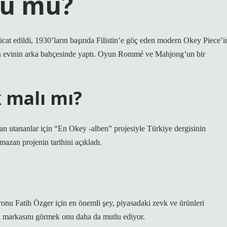
nü mü?
cat edildi, 1930’ların başında Filistin’e göç eden modern Okey Piece’i
çin evinin arka bahçesinde yaptı. Oyun Rommé ve Mahjong’un bir
 malı mı?
an utananlar için “En Okey -alben” projesiyle Türkiye dergisinin
an projenin tarihini açıkladı.
nu Fatih Özger için en önemli şey, piyasadaki zevk ve ürünleri
i markasını görmek onu daha da mutlu ediyor.