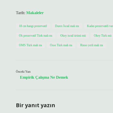
Tarih:
Makaleler
18 cm hangi prezervatif
Durex İsrail malı mı
Kadın prezervatifi va
Ok prezervatif Türk malı mı
Okey israil ürünü mü
Okey Türk mü
OMS Türk malı mı
Osse Türk malı mı
Rinso yerli malı mı
Önceki Yazı
Empirik Çalışma Ne Demek
Bir yanıt yazın