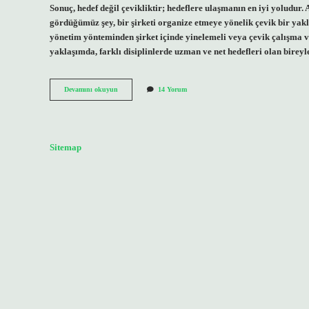
Sonuç, hedef değil çevikliktir; hedeflere ulaşmanın en iyi yolud
gördüğümüz şey, bir şirketi organize etmeye yönelik çevik bir yakla
yönetim yönteminden şirket içinde yinelemeli veya çevik çalışma
yaklaşımda, farklı disiplinlerde uzman ve net hedefleri olan bire
Çevik
Devamını okuyun
14 Yorum
Dönüşüm
Ne
Demek
Sitemap