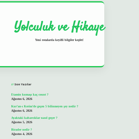
Yolculuk ve Hikaye
Yeni rotalarda keyifli bilgiler keşfet!
Sidebar
grand opera bet
ilbetgir.net
betexper
https://betexpergir.net/
Son Yazılar
Etamin kumaşı kaç count ?
Ağustos 6, 2026
Kur’an-ı Kerim’de geçen 5 bilinmeyen şey nedir ?
Ağustos 6, 2026
Ayaktaki kabarcıklar nasıl geçer ?
Ağustos 5, 2026
Birader nedir ?
Ağustos 4, 2026