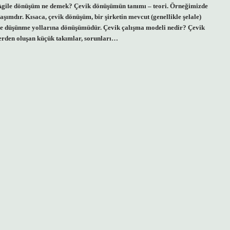
ur. Agile dönüşüm ne demek? Çevik dönüşümün tanımı – teori. Örneğimizde
şımdır. Kısaca, çevik dönüşüm, bir şirketin mevcut (genellikle şelale)
 ve düşünme yollarına dönüşümüdür. Çevik çalışma modeli nedir? Çevik
ylerden oluşan küçük takımlar, sorunları…