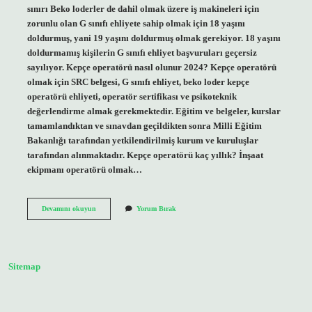
sınırı Beko loderler de dahil olmak üzere iş makineleri için
zorunlu olan G sınıfı ehliyete sahip olmak için 18 yaşını
doldurmuş, yani 19 yaşını doldurmuş olmak gerekiyor. 18 yaşını
doldurmamış kişilerin G sınıfı ehliyet başvuruları geçersiz
sayılıyor. Kepçe operatörü nasıl olunur 2024? Kepçe operatörü
olmak için SRC belgesi, G sınıfı ehliyet, beko loder kepçe
operatörü ehliyeti, operatör sertifikası ve psikoteknik
değerlendirme almak gerekmektedir. Eğitim ve belgeler, kurslar
tamamlandıktan ve sınavdan geçildikten sonra Milli Eğitim
Bakanlığı tarafından yetkilendirilmiş kurum ve kuruluşlar
tarafından alınmaktadır. Kepçe operatörü kaç yıllık? İnşaat
ekipmanı operatörü olmak…
Kepçe
Devamını okuyun
Yorum Bırak
Operatörü
Kaç
Yaş
Sitemap