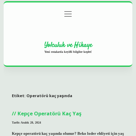
menüyü
Anasayfa
Gizlilik Politikası
Yasal Uyarı
aç
Hakkımızda
Yolculuk ve Hikaye
Yeni rotalarda keyifli bilgiler keşfet!
Etiket:
Operatörü kaç yaşında
Kepçe Operatörü Kaç Yaş
Tarih: Aralık 28, 2024
Kepçe operatörü kaç yaşında olunur? Beko loder ehliyeti için yaş