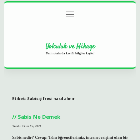
menüyü
Anasayfa
Gizlilik Politikası
Yasal Uyarı
aç
Hakkımızda
Yolculuk ve Hikaye
Yeni rotalarda keyifli bilgiler keşfet!
Etiket:
Sabis şifresi nasıl alınır
Sabis Ne Demek
Tarih: Ekim 15, 2024
Sabis nedir? Cevap: Tüm öğrencilerimiz, internet erişimi olan bir