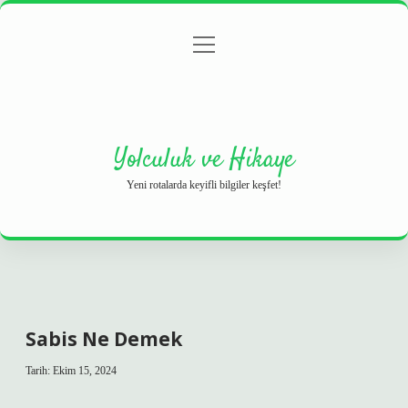
menüyü
Anasayfa
Gizlilik Politikası
Yasal Uyarı
aç
Hakkımızda
Yolculuk ve Hikaye
Yeni rotalarda keyifli bilgiler keşfet!
Sabis Ne Demek
Tarih: Ekim 15, 2024