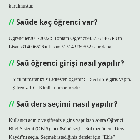
kurulmuştur.
Saüde kaç öğrenci var?
Öğrenciler20172022○ Toplam Öğrenci9437554465● Ön
Lisans314006526● Lisans515143769552 satır daha
Saü öğrenci girişi nasıl yapılır?
– Sicil numaranızı şu adresten öğrenin: – SABİS’e giriş yapın.
– Şifreniz T.C. Kimlik numaranızdır.
Saü ders seçimi nasıl yapılır?
Kullanıcı adınız ve şifrenizle giriş yaptıktan sonra Öğrenci
Bilgi Sistemi (OBİS) menüsünü seçin. Sol menüden “Ders
Kaydı”nı seçin. Seçmek istediğiniz dersler için “Ekle”