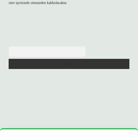
süre içerisinde sitemizden kaldırılacaktır.
Arama
era bet
ilbetgir.net
betexper
https://betexpergir.net/