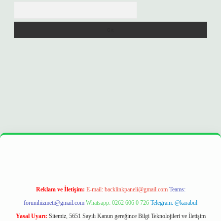
Arama
r
https://betexpergir.net/
Reklam ve İletişim:
E-mail:
backlinkpaneli@gmail.com
Teams:
forumhizmeti@gmail.com
Whatsapp: 0262 606 0 726
Telegram: @karabul
Yasal Uyarı:
Sitemiz, 5651 Sayılı Kanun gereğince Bilgi Teknolojileri ve İletişim