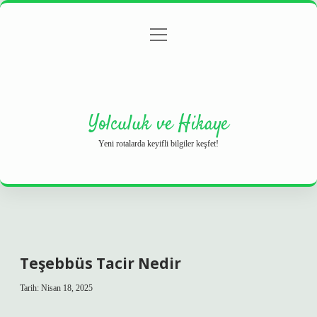
menüyü
Anasayfa
Gizlilik Politikası
Yasal Uyarı
aç
Hakkımızda
Yolculuk ve Hikaye
Yeni rotalarda keyifli bilgiler keşfet!
Teşebbüs Tacir Nedir
Tarih: Nisan 18, 2025