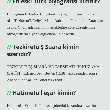
En eski Türk biyografisi kimdir?
Bu bağlamda Türk edebiyatında biyografi türünün ilk eseri
olan Tezkiretü’l-Evliyâ, Malik Bahşi’nin Feridüddin Attar’dan
çevirdiği, din adamlarının mesleklerine göre düzenlenmiş
biyografilerinin yer aldığı önemli bir eserdir.
Tezkiretü Ş Şuara kimin
eseridir?
TEZKİRETÜ’Ş-ŞUARÂ VE TABSİRATÜ’N-NUZAMÂ
(LATÎFÎ), Edirneli Sehî Bey’in (1538) tezkiresinden sonra
Anadolu’da yazılan ikinci tezkiredir.
Hatimetü’l eşar kimin?
Hâtimetü’l-Eş’âr: Fatîn’e asıl şöhretini kazandıran eser budur.