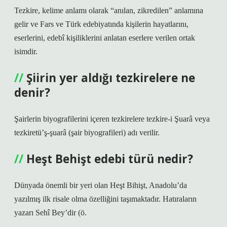
Tezkire, kelime anlamı olarak “anılan, zikredilen” anlamına
gelir ve Fars ve Türk edebiyatında kişilerin hayatlarını,
eserlerini, edebî kişiliklerini anlatan eserlere verilen ortak
isimdir.
Şiirin yer aldığı tezkirelere ne
denir?
Şairlerin biyografilerini içeren tezkirelere tezkire-i Şuarâ veya
tezkiretü’ş-şuarâ (şair biyografileri) adı verilir.
Heşt Behişt edebi türü nedir?
Dünyada önemli bir yeri olan Heşt Bihişt, Anadolu’da
yazılmış ilk risale olma özelliğini taşımaktadır. Hatıraların
yazarı Sehî Bey’dir (ö.