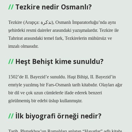
Tezkire nedir Osmanlı?
Tezkire (Arapça: تذكرة), Osmanlı İmparatorluğu’nda aynı
şehirdeki resmi daireler arasındaki yazışmalardır. Tezkire ile
Tahrirat arasındaki temel fark, Tezkirelerin mühürsüz ve
imzalı olmasıdır.
Heşt Behişt kime sunuldu?
1502’de II. Bayezid’e sunuldu. Haşt Bihişt, II. Bayezid’in
emriyle yazılmış bir Fars-Osmanlı tarih kitabıdır. Olayları ağır
bir dil ve çok uzun cümlelerle ifade ederek benzeri
görülmemiş bir edebi üslup kullanmıştır.
İlk biyografi örneği nedir?
Tarih. Plutarkhos’un Romalıları anlatan “Hayatlar” adlı kitabı