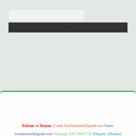
Arama
 opera bet
ilbetgir.net
betexper
https://betexpergir.net/
Reklam ve İletişim:
E-mail:
backlinkpaneli@gmail.com
Teams:
forumhizmeti@gmail.com
Whatsapp: 0262 606 0 726
Telegram: @karabul