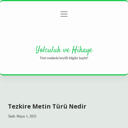
menüyü
Anasayfa
Gizlilik Politikası
Yasal Uyarı
aç
Hakkımızda
Yolculuk ve Hikaye
Yeni rotalarda keyifli bilgiler keşfet!
Tezkire Metin Türü Nedir
Tarih: Mayıs 1, 2025