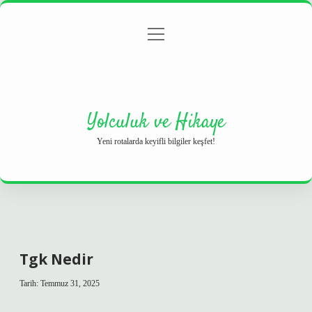
menüyü
Anasayfa
Gizlilik Politikası
Yasal Uyarı
aç
Hakkımızda
Yolculuk ve Hikaye
Yeni rotalarda keyifli bilgiler keşfet!
Tgk Nedir
Tarih: Temmuz 31, 2025