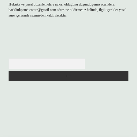
Hukuka ve yasal düzenlemelere aykırı olduğunu düşündüğünüz içerikleri,
backlinkpanelicomtr@gmail.com
adresine bildirmeniz halinde, ilgili içerikler yasal
süre içerisinde sitemizden kaldırılacaktır.
Arama