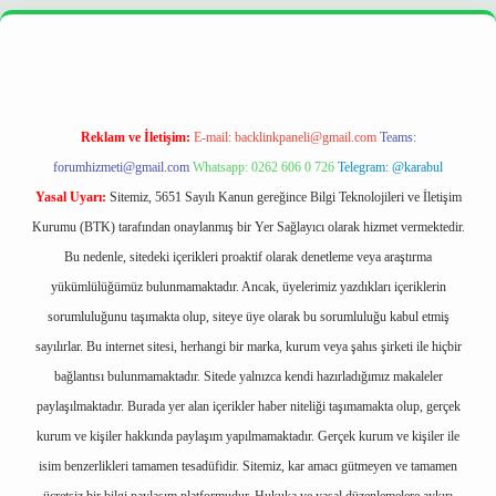
r
https://betexpergir.net/
Reklam ve İletişim:
E-mail:
backlinkpaneli@gmail.com
Teams:
forumhizmeti@gmail.com
Whatsapp: 0262 606 0 726
Telegram: @karabul
Yasal Uyarı:
Sitemiz, 5651 Sayılı Kanun gereğince Bilgi Teknolojileri ve İletişim
Kurumu (BTK) tarafından onaylanmış bir Yer Sağlayıcı olarak hizmet vermektedir.
Bu nedenle, sitedeki içerikleri proaktif olarak denetleme veya araştırma
yükümlülüğümüz bulunmamaktadır. Ancak, üyelerimiz yazdıkları içeriklerin
sorumluluğunu taşımakta olup, siteye üye olarak bu sorumluluğu kabul etmiş
sayılırlar. Bu internet sitesi, herhangi bir marka, kurum veya şahıs şirketi ile hiçbir
bağlantısı bulunmamaktadır. Sitede yalnızca kendi hazırladığımız makaleler
paylaşılmaktadır. Burada yer alan içerikler haber niteliği taşımamakta olup, gerçek
kurum ve kişiler hakkında paylaşım yapılmamaktadır. Gerçek kurum ve kişiler ile
isim benzerlikleri tamamen tesadüfidir. Sitemiz, kar amacı gütmeyen ve tamamen