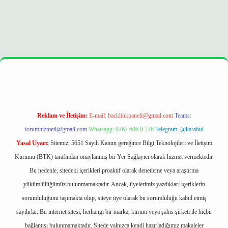
pera bet
ilbetgir.net
betexper
https://betexpergir.net/
Reklam ve İletişim:
E-mail:
backlinkpaneli@gmail.com
Teams:
forumhizmeti@gmail.com
Whatsapp: 0262 606 0 726
Telegram: @karabul
Yasal Uyarı:
Sitemiz, 5651 Sayılı Kanun gereğince Bilgi Teknolojileri ve İletişim
Kurumu (BTK) tarafından onaylanmış bir Yer Sağlayıcı olarak hizmet vermektedir.
Bu nedenle, sitedeki içerikleri proaktif olarak denetleme veya araştırma
yükümlülüğümüz bulunmamaktadır. Ancak, üyelerimiz yazdıkları içeriklerin
sorumluluğunu taşımakta olup, siteye üye olarak bu sorumluluğu kabul etmiş
sayılırlar. Bu internet sitesi, herhangi bir marka, kurum veya şahıs şirketi ile hiçbir
bağlantısı bulunmamaktadır. Sitede yalnızca kendi hazırladığımız makaleler