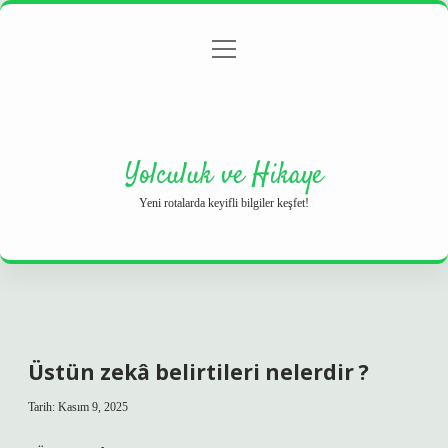
menüyü
Anasayfa
Gizlilik Politikası
Yasal Uyarı
aç
Hakkımızda
Yolculuk ve Hikaye
Yeni rotalarda keyifli bilgiler keşfet!
Üstün zekâ belirtileri nelerdir ?
Tarih: Kasım 9, 2025