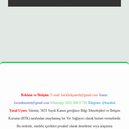
rand opera bet
ilbetgir.net
betexper
https://betexpergir.net/
Reklam ve İletişim:
E-mail:
backlinkpaneli@gmail.com
Teams:
forumhizmeti@gmail.com
Whatsapp: 0262 606 0 726
Telegram: @karabul
Yasal Uyarı:
Sitemiz, 5651 Sayılı Kanun gereğince Bilgi Teknolojileri ve İletişim
Kurumu (BTK) tarafından onaylanmış bir Yer Sağlayıcı olarak hizmet vermektedir.
Bu nedenle, sitedeki içerikleri proaktif olarak denetleme veya araştırma