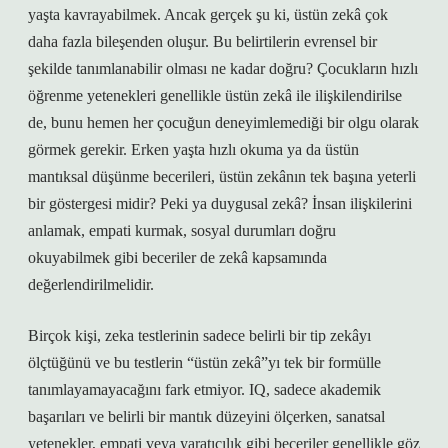
yaşta kavrayabilmek. Ancak gerçek şu ki, üstün zekâ çok
daha fazla bileşenden oluşur. Bu belirtilerin evrensel bir
şekilde tanımlanabilir olması ne kadar doğru? Çocukların hızlı
öğrenme yetenekleri genellikle üstün zekâ ile ilişkilendirilse
de, bunu hemen her çocuğun deneyimlemediği bir olgu olarak
görmek gerekir. Erken yaşta hızlı okuma ya da üstün
mantıksal düşünme becerileri, üstün zekânın tek başına yeterli
bir göstergesi midir? Peki ya duygusal zekâ? İnsan ilişkilerini
anlamak, empati kurmak, sosyal durumları doğru
okuyabilmek gibi beceriler de zekâ kapsamında
değerlendirilmelidir.
Birçok kişi, zeka testlerinin sadece belirli bir tip zekâyı
ölçtüğünü ve bu testlerin “üstün zekâ”yı tek bir formülle
tanımlayamayacağını fark etmiyor. IQ, sadece akademik
başarıları ve belirli bir mantık düzeyini ölçerken, sanatsal
yetenekler, empati veya yaratıcılık gibi beceriler genellikle göz