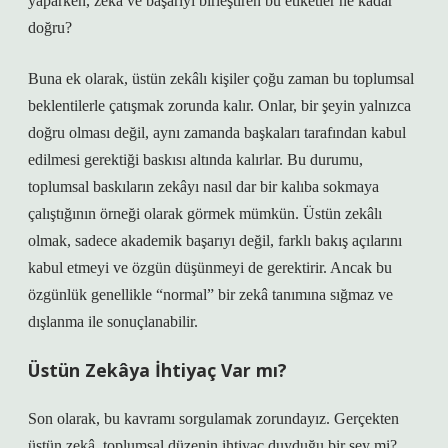
yaparken, zeka ve başarıyı birleştiren bu etiketler ne kadar
doğru?
Buna ek olarak, üstün zekâlı kişiler çoğu zaman bu toplumsal
beklentilerle çatışmak zorunda kalır. Onlar, bir şeyin yalnızca
doğru olması değil, aynı zamanda başkaları tarafından kabul
edilmesi gerektiği baskısı altında kalırlar. Bu durumu,
toplumsal baskıların zekâyı nasıl dar bir kalıba sokmaya
çalıştığının örneği olarak görmek mümkün. Üstün zekâlı
olmak, sadece akademik başarıyı değil, farklı bakış açılarını
kabul etmeyi ve özgün düşünmeyi de gerektirir. Ancak bu
özgünlük genellikle “normal” bir zekâ tanımına sığmaz ve
dışlanma ile sonuçlanabilir.
Üstün Zekâya İhtiyaç Var mı?
Son olarak, bu kavramı sorgulamak zorundayız. Gerçekten
üstün zekâ, toplumsal düzenin ihtiyaç duyduğu bir şey mi?