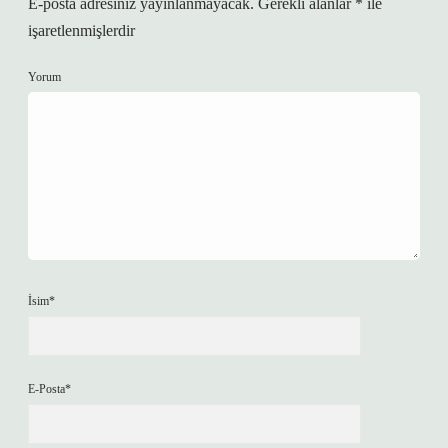
E-posta adresiniz yayınlanmayacak.
Gerekli alanlar
*
ile
işaretlenmişlerdir
Yorum
İsim*
E-Posta*