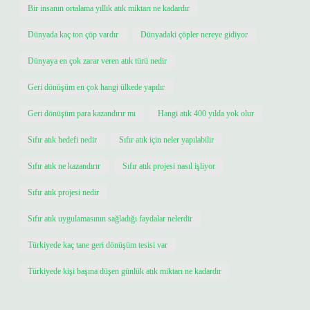
Bir insanın ortalama yıllık atık miktarı ne kadardır
Dünyada kaç ton çöp vardır
Dünyadaki çöpler nereye gidiyor
Dünyaya en çok zarar veren atık türü nedir
Geri dönüşüm en çok hangi ülkede yapılır
Geri dönüşüm para kazandırır mı
Hangi atık 400 yılda yok olur
Sıfır atık hedefi nedir
Sıfır atık için neler yapılabilir
Sıfır atık ne kazandırır
Sıfır atık projesi nasıl işliyor
Sıfır atık projesi nedir
Sıfır atık uygulamasının sağladığı faydalar nelerdir
Türkiyede kaç tane geri dönüşüm tesisi var
Türkiyede kişi başına düşen günlük atık miktarı ne kadardır