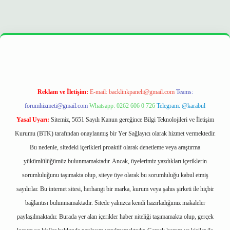
er
https://betexpergir.net/
Reklam ve İletişim:
E-mail:
backlinkpaneli@gmail.com
Teams:
forumhizmeti@gmail.com
Whatsapp: 0262 606 0 726
Telegram: @karabul
Yasal Uyarı:
Sitemiz, 5651 Sayılı Kanun gereğince Bilgi Teknolojileri ve İletişim
Kurumu (BTK) tarafından onaylanmış bir Yer Sağlayıcı olarak hizmet vermektedir.
Bu nedenle, sitedeki içerikleri proaktif olarak denetleme veya araştırma
yükümlülüğümüz bulunmamaktadır. Ancak, üyelerimiz yazdıkları içeriklerin
sorumluluğunu taşımakta olup, siteye üye olarak bu sorumluluğu kabul etmiş
sayılırlar. Bu internet sitesi, herhangi bir marka, kurum veya şahıs şirketi ile hiçbir
bağlantısı bulunmamaktadır. Sitede yalnızca kendi hazırladığımız makaleler
paylaşılmaktadır. Burada yer alan içerikler haber niteliği taşımamakta olup, gerçek