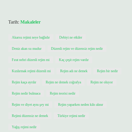
Tarih:
Makaleler
Akarsu rejimi neye bağlıdır
Debiyi ne etkiler
Deniz akan su mudur
Düzenli rejim ve düzensiz rejim nedir
Fırat nehri düzenli rejim mi
Kaç çeşit rejim vardır
Kızılırmak rejimi düzenli mi
Rejim adı ne demek
Rejim bir nedir
Rejim kaça ayrılır
Rejim ne demek coğrafya
Rejim ne oluyor
Rejim nedir bulmaca
Rejim teorisi nedir
Rejim ve diyet aynı şey mi
Rejim yaparken neden kilo alınır
Rejimi düzensiz ne demek
Türkiye rejimi nedir
Yağış rejimi nedir