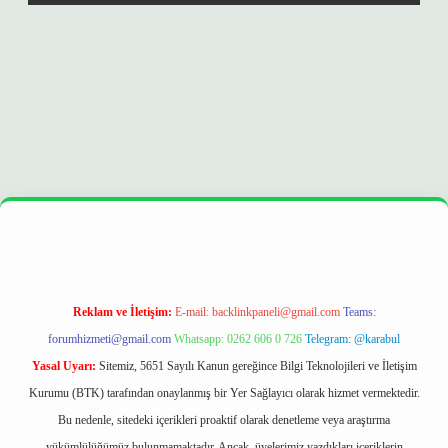
bet
ilbetgir.net
betexper
https://betexpergir.net/
Reklam ve İletişim:
E-mail:
backlinkpaneli@gmail.com
Teams:
forumhizmeti@gmail.com
Whatsapp: 0262 606 0 726
Telegram: @karabul
Yasal Uyarı:
Sitemiz, 5651 Sayılı Kanun gereğince Bilgi Teknolojileri ve İletişim
Kurumu (BTK) tarafından onaylanmış bir Yer Sağlayıcı olarak hizmet vermektedir.
Bu nedenle, sitedeki içerikleri proaktif olarak denetleme veya araştırma
yükümlülüğümüz bulunmamaktadır. Ancak, üyelerimiz yazdıkları içeriklerin