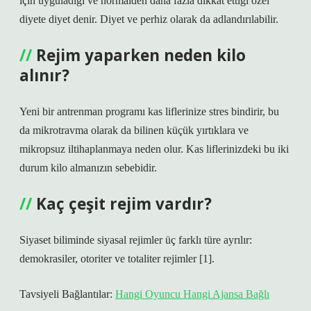
için uyguladığı ve normalden daha fazla dikkat ettiği özel
diyete diyet denir. Diyet ve perhiz olarak da adlandırılabilir.
Rejim yaparken neden kilo
alınır?
Yeni bir antrenman programı kas liflerinize stres bindirir, bu
da mikrotravma olarak da bilinen küçük yırtıklara ve
mikropsuz iltihaplanmaya neden olur. Kas liflerinizdeki bu iki
durum kilo almanızın sebebidir.
Kaç çeşit rejim vardır?
Siyaset biliminde siyasal rejimler üç farklı türe ayrılır:
demokrasiler, otoriter ve totaliter rejimler [1].
Tavsiyeli Bağlantılar:
Hangi Oyuncu Hangi Ajansa Bağlı