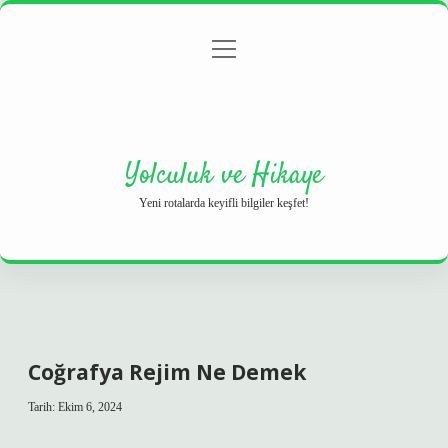
menüyü
Anasayfa
Gizlilik Politikası
Yasal Uyarı
aç
Hakkımızda
Yolculuk ve Hikaye
Yeni rotalarda keyifli bilgiler keşfet!
Coğrafya Rejim Ne Demek
Tarih: Ekim 6, 2024