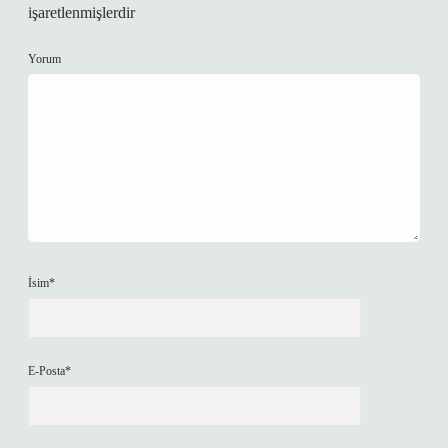
işaretlenmişlerdir
Yorum
İsim*
E-Posta*