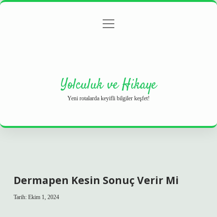
menüyü
Anasayfa
Gizlilik Politikası
Yasal Uyarı
aç
Hakkımızda
Yolculuk ve Hikaye
Yeni rotalarda keyifli bilgiler keşfet!
Dermapen Kesin Sonuç Verir Mi
Tarih: Ekim 1, 2024