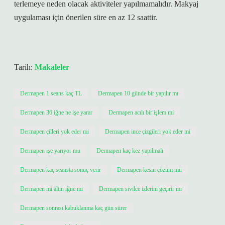
terlemeye neden olacak aktiviteler yapılmamalıdır. Makyaj
uygulaması için önerilen süre en az 12 saattir.
Tarih:
Makaleler
Dermapen 1 seans kaç TL
Dermapen 10 günde bir yapılır mı
Dermapen 36 iğne ne işe yarar
Dermapen acılı bir işlem mi
Dermapen çilleri yok eder mi
Dermapen ince çizgileri yok eder mi
Dermapen işe yarıyor mu
Dermapen kaç kez yapılmalı
Dermapen kaç seansta sonuç verir
Dermapen kesin çözüm mü
Dermapen mi altın iğne mi
Dermapen sivilce izlerini geçirir mi
Dermapen sonrası kabuklanma kaç gün sürer