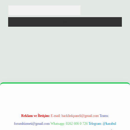
Arama
ttps://betexpergir.net/
Reklam ve İletişim:
E-mail:
backlinkpaneli@gmail.com
Teams:
forumhizmeti@gmail.com
Whatsapp: 0262 606 0 726
Telegram: @karabul