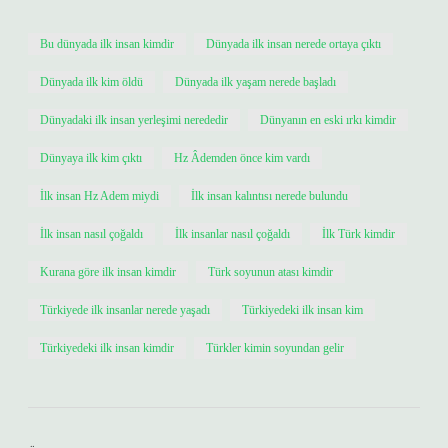
Bu dünyada ilk insan kimdir
Dünyada ilk insan nerede ortaya çıktı
Dünyada ilk kim öldü
Dünyada ilk yaşam nerede başladı
Dünyadaki ilk insan yerleşimi nerededir
Dünyanın en eski ırkı kimdir
Dünyaya ilk kim çıktı
Hz Âdemden önce kim vardı
İlk insan Hz Adem miydi
İlk insan kalıntısı nerede bulundu
İlk insan nasıl çoğaldı
İlk insanlar nasıl çoğaldı
İlk Türk kimdir
Kurana göre ilk insan kimdir
Türk soyunun atası kimdir
Türkiyede ilk insanlar nerede yaşadı
Türkiyedeki ilk insan kim
Türkiyedeki ilk insan kimdir
Türkler kimin soyundan gelir