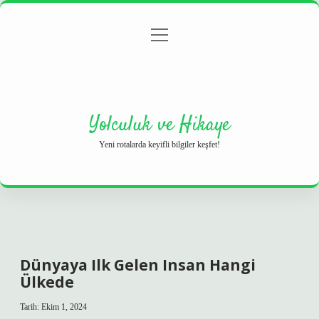
menüyü
Anasayfa
Gizlilik Politikası
Yasal Uyarı
aç
Hakkımızda
Yolculuk ve Hikaye
Yeni rotalarda keyifli bilgiler keşfet!
Dünyaya Ilk Gelen Insan Hangi
Ülkede
Tarih: Ekim 1, 2024