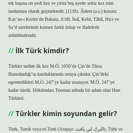
tek başına on yedi kez ve yirmi beş ayette sekiz kez isim
tamlaması olarak geçmektedir. [1] Hz. Âdem (a.s.) kıssası;
Kur’an-ı Kerim’de Bakara, A’râf, İsrâ, Kehf, Tâhâ, Hicr ve
Sa’d surelerinde kısmen farklı üslup ve ifadelerle
anlatılmaktadır.
İlk Türk kimdir?
Türkler tarihte ilk kez M.Ö. 1050’de Çin’de Zhou
Hanedanlığı’nı kurduklarında ortaya çıktılar. Çin’deki
egemenlikleri M.Ö. 247’ye kadar uzanıyor. M.Ö. 247’ye
kadar sürdü. Hükümdarı Teoman adında bir adam olan Hun
Türkleri.
Türkler kimin soyundan gelir?
Türk, Turok veya et-Türk (Arapça: الترك ابن يافث), Türk ve