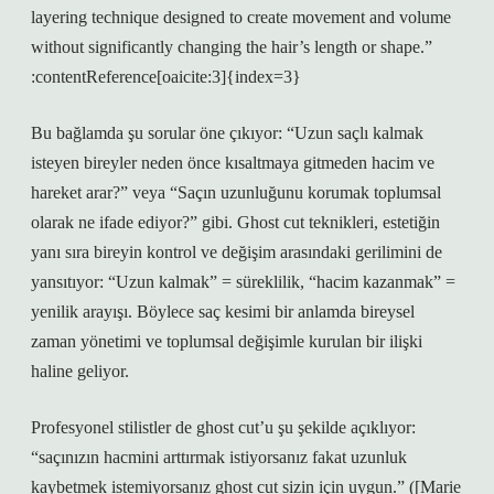
layering technique designed to create movement and volume
without significantly changing the hair’s length or shape.”
:contentReference[oaicite:3]{index=3}
Bu bağlamda şu sorular öne çıkıyor: “Uzun saçlı kalmak
isteyen bireyler neden önce kısaltmaya gitmeden hacim ve
hareket arar?” veya “Saçın uzunluğunu korumak toplumsal
olarak ne ifade ediyor?” gibi. Ghost cut teknikleri, estetiğin
yanı sıra bireyin kontrol ve değişim arasındaki gerilimini de
yansıtıyor: “Uzun kalmak” = süreklilik, “hacim kazanmak” =
yenilik arayışı. Böylece saç kesimi bir anlamda bireysel
zaman yönetimi ve toplumsal değişimle kurulan bir ilişki
haline geliyor.
Profesyonel stilistler de ghost cut’u şu şekilde açıklıyor:
“saçınızın hacmini arttırmak istiyorsanız fakat uzunluk
kaybetmek istemiyorsanız ghost cut sizin için uygun.” ([Marie