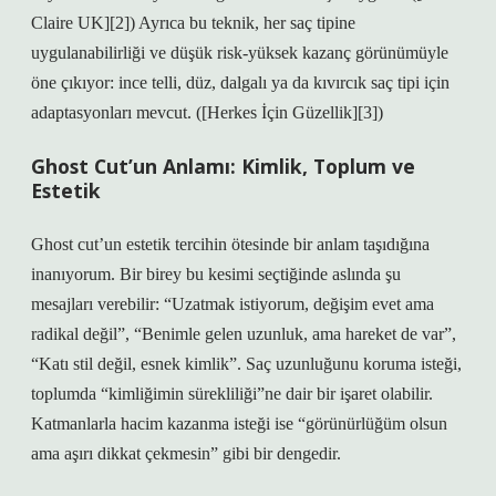
Claire UK][2]) Ayrıca bu teknik, her saç tipine
uygulanabilirliği ve düşük risk‑yüksek kazanç görünümüyle
öne çıkıyor: ince telli, düz, dalgalı ya da kıvırcık saç tipi için
adaptasyonları mevcut. ([Herkes İçin Güzellik][3])
Ghost Cut’un Anlamı: Kimlik, Toplum ve
Estetik
Ghost cut’un estetik tercihin ötesinde bir anlam taşıdığına
inanıyorum. Bir birey bu kesimi seçtiğinde aslında şu
mesajları verebilir: “Uzatmak istiyorum, değişim evet ama
radikal değil”, “Benimle gelen uzunluk, ama hareket de var”,
“Katı stil değil, esnek kimlik”. Saç uzunluğunu koruma isteği,
toplumda “kimliğimin sürekliliği”ne dair bir işaret olabilir.
Katmanlarla hacim kazanma isteği ise “görünürlüğüm olsun
ama aşırı dikkat çekmesin” gibi bir dengedir.