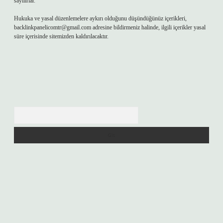
sayılırlar.
Hukuka ve yasal düzenlemelere aykırı olduğunu düşündüğünüz içerikleri,
backlinkpanelicomtr@gmail.com
adresine bildirmeniz halinde, ilgili içerikler yasal
süre içerisinde sitemizden kaldırılacaktır.
Arama