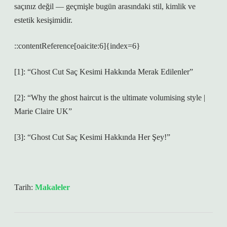
saçınız değil — geçmişle bugün arasındaki stil, kimlik ve
estetik kesişimidir.
::contentReference[oaicite:6]{index=6}
[1]: “Ghost Cut Saç Kesimi Hakkında Merak Edilenler”
[2]: “Why the ghost haircut is the ultimate volumising style |
Marie Claire UK”
[3]: “Ghost Cut Saç Kesimi Hakkında Her Şey!”
Tarih:
Makaleler