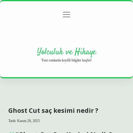
menüyü
Anasayfa
Gizlilik Politikası
Yasal Uyarı
aç
Hakkımızda
Yolculuk ve Hikaye
Yeni rotalarda keyifli bilgiler keşfet!
Ghost Cut saç kesimi nedir ?
Tarih: Kasım 28, 2025