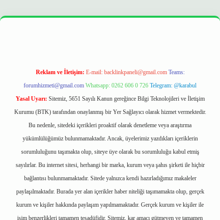
opera bet
ilbetgir.net
betexper
https://betexpergir.net/
Reklam ve İletişim:
E-mail:
backlinkpaneli@gmail.com
Teams:
forumhizmeti@gmail.com
Whatsapp: 0262 606 0 726
Telegram: @karabul
Yasal Uyarı:
Sitemiz, 5651 Sayılı Kanun gereğince Bilgi Teknolojileri ve İletişim
Kurumu (BTK) tarafından onaylanmış bir Yer Sağlayıcı olarak hizmet vermektedir.
Bu nedenle, sitedeki içerikleri proaktif olarak denetleme veya araştırma
yükümlülüğümüz bulunmamaktadır. Ancak, üyelerimiz yazdıkları içeriklerin
sorumluluğunu taşımakta olup, siteye üye olarak bu sorumluluğu kabul etmiş
sayılırlar. Bu internet sitesi, herhangi bir marka, kurum veya şahıs şirketi ile hiçbir
bağlantısı bulunmamaktadır. Sitede yalnızca kendi hazırladığımız makaleler
paylaşılmaktadır. Burada yer alan içerikler haber niteliği taşımamakta olup, gerçek
kurum ve kişiler hakkında paylaşım yapılmamaktadır. Gerçek kurum ve kişiler ile
isim benzerlikleri tamamen tesadüfidir. Sitemiz, kar amacı gütmeyen ve tamamen