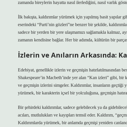
zamanda bireylerin hayatta nasıl ilerlediğini, nasıl varlık göst
İlk bakışta, kaldırımlar yürümek için yapılmış basit yapılar g
eserindeki “Parti’nin gözleri”ne benzer bir şekilde, kaldırıml
sadece bir yerden bir yere ulaşmamızı sağlamakla kalmaz, ay
zamanın kendisine bağlar. Her bir adımda, kültürün bir parçası 
İzlerin ve Anıların Arkasında: K
Edebiyat, genellikle izlerin ve geçmişin hatırlatılmasından be
Shakespeare’in Macbeth’inde yer alan “Kan izleri” gibi, bir k
ve geçmişin izlerini simgeler. Kaldırımlar, insanların geçtiği y
yürümek, bir karakterin içsel bir yolculuğuna, geçmişin hatıra
Bir şehirdeki kaldırımlar, sadece gelebilecek ya da gidebilecek
acıları, mutlulukları ve kayıpları temsil eder. Kaldırım, “geç
Kaldırımlarda yürümek, bir anlamda geçmişi yeniden canlandır