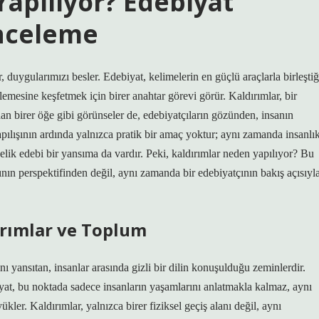
Yapılıyor? Edebiyat
İnceleme
, duygularımızı besler. Edebiyat, kelimelerin en güçlü araçlarla birleştiğ
lemesine keşfetmek için birer anahtar görevi görür. Kaldırımlar, bir
dan birer öğe gibi görünseler de, edebiyatçıların gözünden, insanın
yapılışının ardında yalnızca pratik bir amaç yoktur; aynı zamanda insanlı
lik edebi bir yansıma da vardır. Peki, kaldırımlar neden yapılıyor? Bu
nın perspektifinden değil, aynı zamanda bir edebiyatçının bakış açısıyl
dırımlar ve Toplum
ını yansıtan, insanlar arasında gizli bir dilin konuşulduğu zeminlerdir.
iyat, bu noktada sadece insanların yaşamlarını anlatmakla kalmaz, aynı
er. Kaldırımlar, yalnızca birer fiziksel geçiş alanı değil, aynı