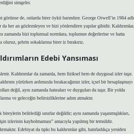
erdiğini simgeler.
ibi görünse de, onlarda birer öykü barındırır. George Orwell’in 1984 adl
ar da her an gözlemleyen ve bizi yönlendiren yapılar gibidir. Kaldırımlar
nı zamanda bizi toplumsal normlara, toplumun değerlerine ve hatta
oluruz, şehrin sokaklarına birer iz bırakırız.
aldırımların Edebi Yansıması
slenir. Kaldırımlar da zamanla, hem fiziksel hem de duygusal izler taşır.
aldırımı yürürken ardımızda bırakacağımız izler, içsel bir hesaplaşmayı
olları değil, aynı zamanda hatıraları ve duyguları da taşır. Bir yolda
larına ve geleceğin belirsizliklerine adım atmaktır.
 bireylerin belirlediği sınırlar değildir; aynı zamanda yaşanmışlıkları,
mişin izlerinin kaybolmaması” amacıyla yapılmış bir temsildir.
maktır. Edebiyat da tıpkı bu kaldırımlar gibi, hatırladıkça yeniden