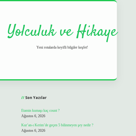
Yolculuk ve Hikaye
Yeni rotalarda keyifli bilgiler keşfet!
Sidebar
grand opera bet
ilbetgir.net
betexper
https://bet
Son Yazılar
Etamin kumaşı kaç count ?
Ağustos 6, 2026
Kur’an-ı Kerim’de geçen 5 bilinmeyen şey nedir ?
Ağustos 6, 2026