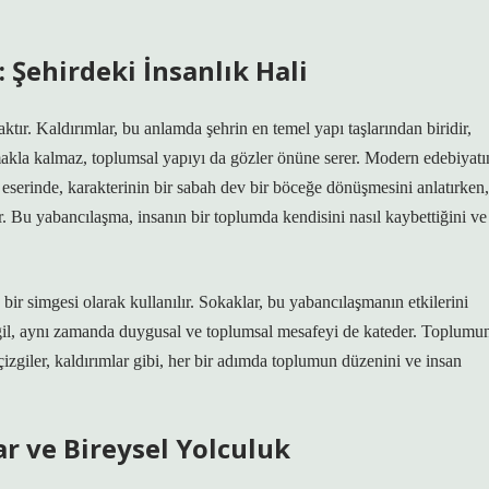
 Şehirdeki İnsanlık Hali
tır. Kaldırımlar, bu anlamda şehrin en temel yapı taşlarından biridir,
amakla kalmaz, toplumsal yapıyı da gözler önüne serer. Modern edebiyatı
eserinde, karakterinin bir sabah dev bir böceğe dönüşmesini anlatırken,
ir. Bu yabancılaşma, insanın bir toplumda kendisini nasıl kaybettiğini ve
r simgesi olarak kullanılır. Sokaklar, bu yabancılaşmanın etkilerini
l değil, aynı zamanda duygusal ve toplumsal mesafeyi de kateder. Toplumu
 çizgiler, kaldırımlar gibi, her bir adımda toplumun düzenini ve insan
ar ve Bireysel Yolculuk